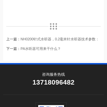
上一篇：
NH0200针式水听器，0.2毫米针水听器技术参数：
下一篇：
PA水听器可用来干什么？
咨询服务热线
13718096482