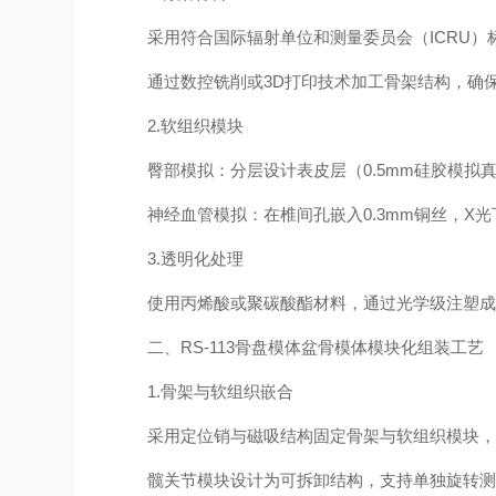
采用符合国际辐射单位和测量委员会（ICRU）
通过数控铣削或3D打印技术加工骨架结构，确保骶骨
2.软组织模块
臀部模拟：分层设计表皮层（0.5mm硅胶模拟真
神经血管模拟：在椎间孔嵌入0.3mm铜丝，X光
3.透明化处理
使用丙烯酸或聚碳酸酯材料，通过光学级注塑成型工
二、RS-113骨盘模体盆骨模体模块化组装工艺
1.骨架与软组织嵌合
采用定位销与磁吸结构固定骨架与软组织模块，确
髋关节模块设计为可拆卸结构，支持单独旋转测试