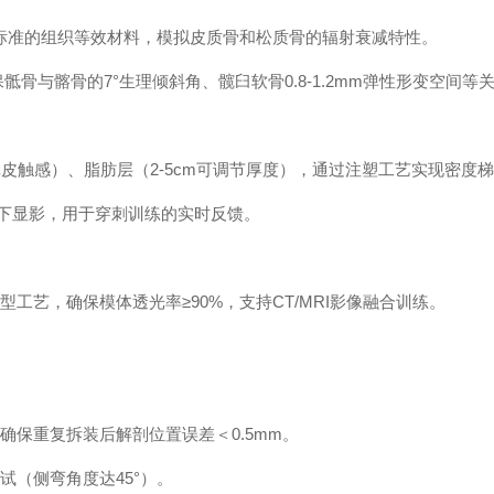
标准的组织等效材料，模拟皮质骨和松质骨的辐射衰减特性。
与髂骨的7°生理倾斜角、髋臼软骨0.8-1.2mm弹性形变空间等
皮触感）、脂肪层（2-5cm可调节厚度），通过注塑工艺实现密度
下显影，用于穿刺训练的实时反馈。
艺，确保模体透光率≥90%，支持CT/MRI影像融合训练。
保重复拆装后解剖位置误差＜0.5mm。
（侧弯角度达45°）。