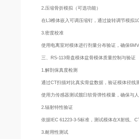
2.压缩骨折模拟（可选功能）
在L3椎体嵌入可调压缩钉，通过旋转调节模拟10
3.密度校准
使用电离室对模体进行剂量分布验证，确保6MV X
三、RS-113骨盘模体盆骨模体质量控制与验证
1.解剖保真度检测
通过CT扫描对比真实骨盆数据，验证模体径线测
使用力传感器测试髋臼软骨弹性模量，确保与人
2.辐射特性验证
依据IEC 61223-3-5标准，测试模体在X射线
3.耐用性测试