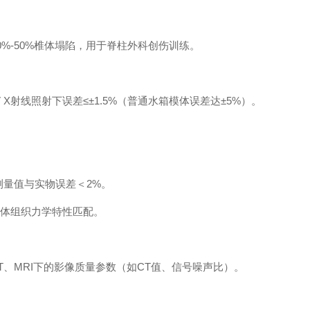
%-50%椎体塌陷，用于脊柱外科创伤训练。
射线照射下误差≤±1.5%（普通水箱模体误差达±5%）。
量值与实物误差＜2%。
体组织力学特性匹配。
、CT、MRI下的影像质量参数（如CT值、信号噪声比）。