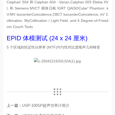
Catphan' 504
和
Catphan 604
- Varian,Catphan 503 Elekta XV
l, 和 Siemens MVCT 模体
日检 IGRT QA
ISOCube" Phantom: k
V-MV lsocenterCoincidence,
CBCT lsocenterCoincidence, kV C
ollimation, MyCollimation / Light Field, and 6 Degree-of-Freed
om Couch Tests
EPID 体模测试 (24 x 24 厘米)
5 个区域的恒定性
分辨率 (MTF)
均匀性
对比度
噪声
几何畸变
上一篇：
USP-100SP超声功率计简介