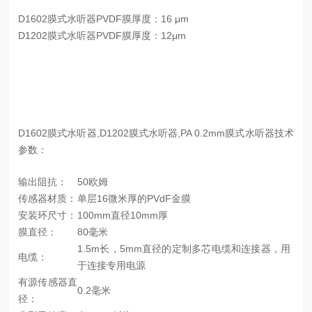
D1602膜式水听器PVDF膜厚度：16 μm
D1202膜式水听器PVDF膜厚度：12
μm
D1602膜式水听器,D1202膜式水听器,PA 0.2mm膜式水听器技术
参数：
输出阻抗：
50欧姆
传感器材质：
单层16微米厚的PVdF金膜
安装环尺寸：
100mm直径10mm厚
膜直径：
80毫米
1.5m长，5mm直径的定制多芯电缆和连接器，用
电缆：
于连接专用电源
有源传感器直
0.2毫米
径：