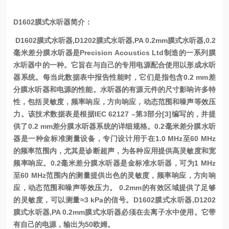
D1602膜式水听器简介：
D1602膜式水听器,D1202膜式水听器,PA 0.2mm膜式水听器,0.2
毫米差分膜水听器是Precision Acoustics Ltd制造的一系列膜
水听器中的一种。它旨在与自己的专用电源配合使用以形成水听
器系统。每当此数据表中报告性能时，它们是指包含0.2 mm差
分膜水听器和电源的性能。
水听器的有源元件的尺寸影响许多特
性，包括灵敏度，频率响应，方向响应，动态范围和噪声等效压
力。该技术数据表是根据IEC 62127 –第3部分[3]编写的，并提
供了0.2 mm差分膜水听器系统的详细规格。
0.2毫米差分膜水听
器是一种金标准测量设备，专门设计用于在1.0 MHz至60 MHz
的频率范围内，尤其是诊断超声，为各种应用提供高灵敏度和宽
频率响应。
0.2毫米差分膜水听器是金标准水听器，可为1 MHz
至60 MHz范围内的测量提供出色的灵敏度，频率响应，方向响
应，动态范围和噪声等效压力。 0.2mm的有效区域提供了足够
的灵敏度，可以测量≈3 kPa的信号。
D1602膜式水听器,D1202
膜式水听器,PA 0.2mm膜式水听器必须在去离子水中使用。
它带
有自己的电源，输出为50欧姆。