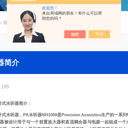
欢迎您！
来自局域网的朋友！有什么可以帮
助您的吗？
：
首页
/
技术文章
/ 英国PA NH1000针式水听器简介
听器简介
195
00针式水听器简介：
0针式水听器，PA水听器NH1000是Precision Acoustics生产的
水听器被设计用于与一个前置放大器和直流耦合器与电源一起组成一