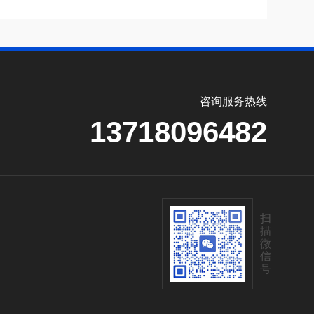
咨询服务热线
13718096482
扫
描
微
信
号