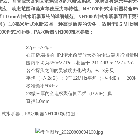
水听器、前置放大器和直流耦合器的水听器系统。
水听器有源元件的大
、动态范围和噪声等效压力等特性。NH1000针式水听器符合IEC 6
了1.0 mm针式水听器系统的详细规范。
NH1000针式水听器可用于
）,
1.0毫米针式水听器是一种高灵敏度的设备，适用于0.5 MHz到
1000针式水听器，PA水听器NH1000技术参数：
27pF +/- 4pF
在正确端接的HP1潜水前置放大器的输出端进行测量时，
：
围内平均为850nV / Pa（相当于-241.4dB re 1V / uPa）
各个探头之间的灵敏度变化约为。
+/- 3分贝
平坦（+/- 2dB）：3至12MHz
平坦（+/- 4dB）：200k
校准频率50kHz
28微米厚的金电极聚偏氟乙烯（PVdF）膜
直径1.0mm
00针式水听器，PA水听器NH1000实拍图：