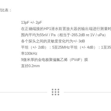
对比表：
13pF +/- 2pF
在正确端接的HP1潜水前置放大器的输出端进行测量时，
：
围内平均为55nV / Pa（相当于-265.2dB re 1V / uPa）
各个探头之间的灵敏度变化约为+/- 3dB
平坦（+/- 2dB）：5至25MHz
平坦（+/- 4dB）：1至3
率100kHz
9微米厚的金电极聚偏氟乙烯（PVdF）膜
直径0.2mm