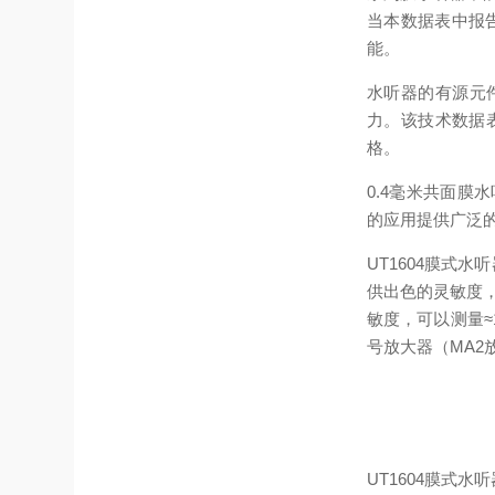
当本数据表中报
能。
水听器的有源元
力。该技术数据表是
格。
0.4毫米共面膜
的应用提供广泛
UT1604膜式水
供出色的灵敏度，
敏度，可以测量≈
号放大器（MA2
UT1604膜式水听