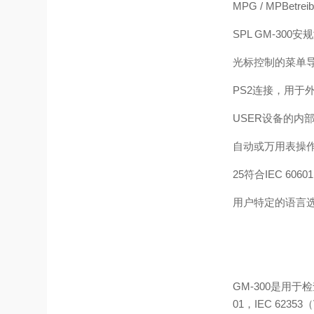
MPG / MPBet
SPL GM-300
光标控制的菜单导
PS2连接，用于
USER设备的内
自动或万用表操
25符合IEC 60
用户特定的语言
GM-300是用
01，IEC 62353