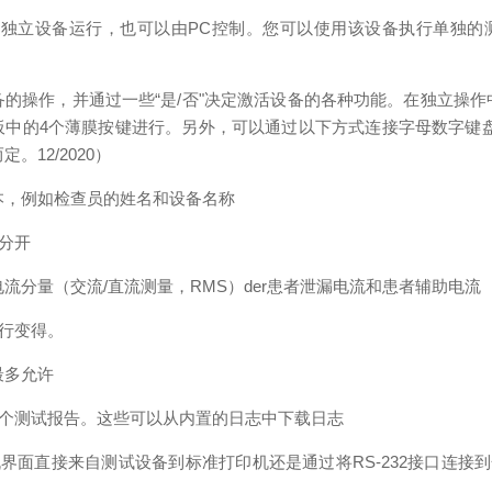
作为独立设备运行，也可以由PC控制。您可以使用该设备执行单独
的操作，并通过一些“是/否"决定激活设备的各种功能。在独立操
板中的4个薄膜按键进行。另外，可以通过以下方式连接字母数字键盘
。12/2020）
本，例如检查员的姓名和设备名称
0分开
流分量（交流/直流测量，RMS）der患者泄漏电流和患者辅助电流
1进行变得。
最多允许
5个测试报告。这些可以从内置的日志中下载日志
s打印机界面直接来自测试设备到标准打印机还是通过将RS-232接口连