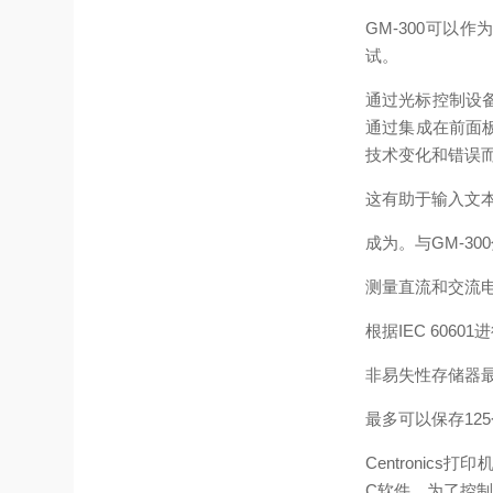
GM-300可以
试。
通过光标控制设备
通过集成在前面
技术变化和错误而定
这有助于输入文
成为。与GM-30
测量直流和交流电
根据IEC 6060
非易失性存储器
最多可以保存12
Centronic
C软件。为了控制