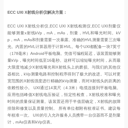
ECC UXI X射线分析仪解决方案：
ECC UXI X射线分析仪,ECC UXI X射线检测仪,ECC UXI剂量仪
能够测量x射线kVp，mA，mAs，剂量，HVL和曝光时间。kV
p，mA，mAs和剂量需要一次暴露。准确的HVL测量需要三次曝
光。内置的HVL计算器用于计算HVL。每个UXI都配备一块7英寸
（178毫米）Android平板电脑。凭借可编程延迟，该装置能够测
量kVp，曝光时间低至16毫秒。这样可以缩短曝光时间，从而最
大限度地减少X射线曝光和X射线头上的磨损。与我们的其他仪
器相比，kVp测量电路和控制程序得到了极大的改进。可以对更
宽范围的X射线强度进行精确的kVp测量，而对X射线头的距离的
依赖性较小。 UXI通过14英尺（4.3米）电缆连接到平板电脑。
应用包括峰值X射线电压验证，恒定性检查，X射线校准和曝光
时间的质量保证测量。该装置还用于半值层确定，X射线的故障
排除和修复以及质量控制。 所有单位都附有校准证书。建议每
年校准一次。 UXI的引入允许服务人员携带一台仪器而不是剂量
计，mAs仪表和kVp仪表。