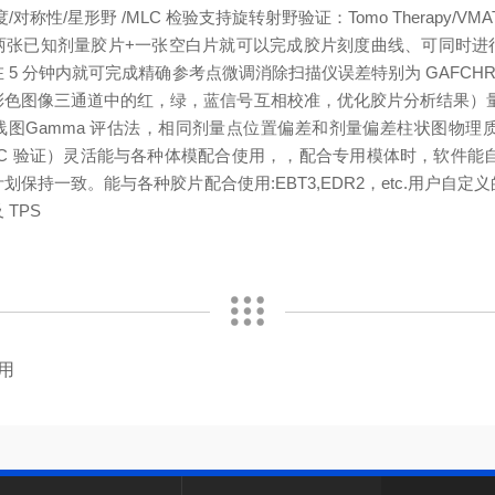
/对称性/星形野 /MLC 检验
支持旋转射野验证：
Tomo Therapy/VM
两张已知剂量胶片+一张空白片就可以完成胶片刻度曲线、
可同时进
 5 分钟内就可完成
精确
参考点微调消除扫描仪误差
特别为 GAFCHR
彩色图像三通道中的红，绿，蓝信号互相校准，优化胶片分析结果）
线图
Gamma 评估法，相同剂量点位置偏差和剂量偏差
柱状图
物理
C 验证）
灵活
能与各种体模配合使用，，配合专用模体时，软件能自
计划保持一致。
能与各种胶片配合使用:EBT3,EDR2，etc.
用户自定义
TPS
使用