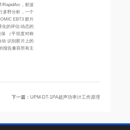
AT/RapidArc，射波
行多野分析，一个
OMIC EBT3 胶片
量化的评估:
动态的
质保 （平坦度对称
动 识别胶片上的
的报告
兼容所有主
下一篇：
UPM-DT-1PA超声功率计工作原理