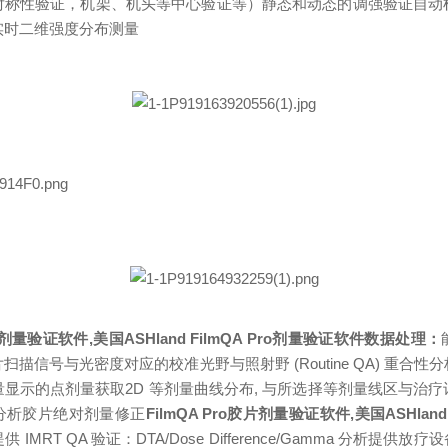
对称性验证，机架、机头等中心验证等）
静态和动态的调强验证
自动
实时二维强度分布测量
胶片剂量验证软件,美国ASHland FilmQA Pro剂量验证软件数据处理：
片扫描信号与光密度对应的校准
光野与照射野 (Routine QA) 重合
量显示的点剂量获取
2D 等剂量曲线分布, 与所选择等剂量线区与治
分析
胶片绝对剂量修正
FilmQA Pro胶片剂量验证软件,美国ASHland 
提供 IMRT QA 验证：
DTA/Dose Difference/Gamma 分析
提供放疗设备