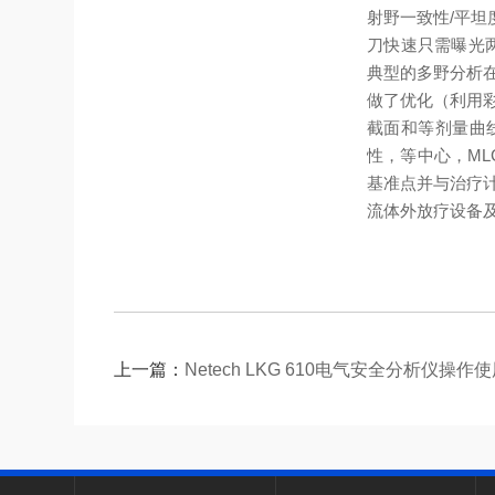
射野一致性/平坦度
刀
快速
只需曝光
典型的多野分析在
做了优化（利用
截面和等剂量曲
性，等中心，ML
基准点并与治疗
流体外放疗设备及 
上一篇：
Netech LKG 610电气安全分析仪操作