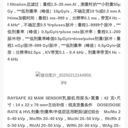
l filtration总滤过：量程1.5–35 mm Al，测量时的***小剂量50μ
Gy，***低剂量率（峰值）10μGy/s，不确定度10 %或0.3 mm A
l
•time加载时间：量程1 ms–999 s，分辨率0.1 ms，带宽4 Hz –
4 kHz*，不确定度0.5 %
•pluses脉冲：量程1–9999个脉冲，***
低剂量率（峰值）0.5μGy/s
•pluse rate脉冲率：量程0.1–200
脉冲/秒，***低剂量率峰值0.5μGy/s
•dose/pulse剂量/脉冲：量
程1 nGy/脉冲–999 Gy/脉冲，***低剂量率（峰值）0.5μGy/s
•波
形：分辨率62.5μs，KV带宽0.1 – 0.4 kHz，剂量率带宽4 Hz –
4 kHz
RAYSAFE X2 MAM SENSOR乳腺机用探头
•重量：42 克
•尺
寸：14 x 22 x 79 mm
•主动补偿：线束质量条件
DOSE/DOSE
RATE & HVL剂量/剂量率/半值层适用靶面/滤过组合
Mo/Mo 2
0–40 kVp，Mo/Rh 20–40 kVp，Mo/Al 20–50 kVp， Rh/Rh 2
0–50 kVp，Rh/Al 20–50 kVp， W/Rh 20–50 kVp，W/Ag 20–