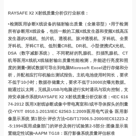
RAYSAFE X2 X射线质量分析仪行业标准：
•检测医用诊断X线设备的辐射输出质量（全兼容型）
•用于检测
所有诊断用X线设备，包括一般的工频X线发生器和变频X线高压
发生器的X线机、拍片机、透视机、脉冲透视机、牙科机、全景
牙科机、牙科CT机、低剂量CR机、DR机、小型便携式X光机、
DSA（数字减影系统）、不同靶材的乳腺机、扫描乳腺机、CT
机等医用X线机X线辐射输出质量性能检测，并能进行亮度和照
度的测量
•测试数据可导出到电脑Microsoft Excel进行存储和分
析，并配相应打印机输出测试报告。主机电池使用时间长，要求
不低于10小时；数据存储量大，要求不低于10000次曝光数据。
能通过以太网，无线及USB与电脑进行实时通讯与双向控制，支
持安卓操作系统
RAYSAFE X2 X射线质量分析仪标准：
•IEC 616
74-2012 医用X射线诊断成像中带电离室和/或半导体探头的剂量
仪
•YY/T 0910.1-2013/IEC 62563-1:2009医用电气设备 医用影
像显示系统 第1部分:评价方法
•GB/T17006.5-2000/IEC61223-2
-5:1994医用成像部门的评价及例行试验第2-5部分:图像显示装
置稳定性试验
•AAPM TG18：医疗影像系统质量评估标准