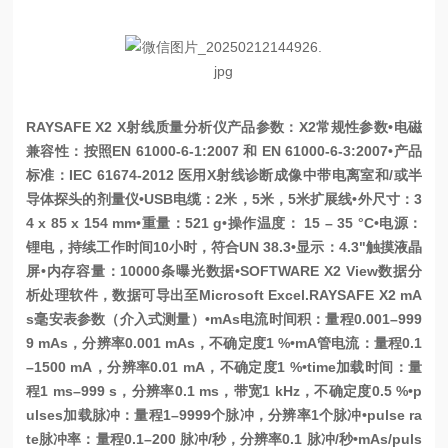
RAYSAFE X2 X射线质量分析仪产品参数：
X2常规性参数
•电磁
兼容性：按照EN 61000-6-1:2007 和 EN 61000-6-3:2007
•产品
标准：IEC 61674-2012 医用X射线诊断成像中带电离室和/或半
导体探头的剂量仪
•USB电缆：2米，5米，5米扩展线
•外尺寸：3
4 x 85 x 154 mm
•重量：521 g
•操作温度： 15 – 35 °C
•电源：
锂电，持续工作时间10小时，符合UN 38.3
•显示：4.3"触摸液晶
屏
•内存容量：10000条曝光数据
•SOFTWARE X2 View数据分
析处理软件，数据可导出至Microsoft Excel.
RAYSAFE X2 mA
s毫安表参数（介入式测量）
•mAs电流时间积：量程0.001–999
9 mAs，分辨率0.001 mAs，不确定度1 %
•mA管电流：量程0.1
–1500 mA，分辨率0.01 mA，不确定度1 %
•time加载时间：量
程1 ms–999 s，分辨率0.1 ms，带宽1 kHz，不确定度0.5 %
•p
ulses加载脉冲：量程1–9999个脉冲，分辨率1个脉冲
•pulse ra
te脉冲率：量程0.1–200 脉冲/秒，分辨率0.1 脉冲/秒
•mAs/puls