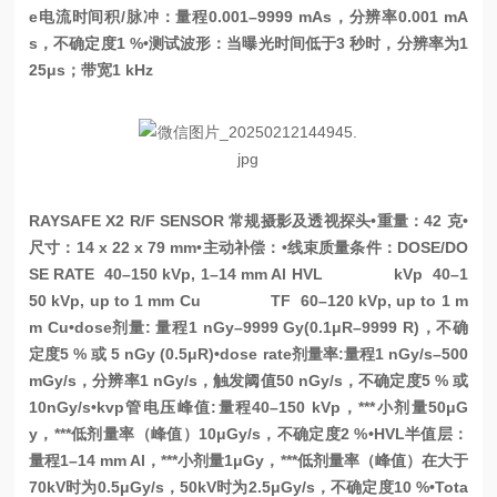
e电流时间积/脉冲：量程0.001–9999 mAs，分辨率0.001 mA
s，不确定度1 %
•测试波形：当曝光时间低于3 秒时，分辨率为1
25μs；带宽1 kHz
RAYSAFE X2 R/F SENSOR 常规摄影及透视探头
•重量：42 克
•
尺寸：14 x 22 x 79 mm
•主动补偿：
•线束质量条件：DOSE/DO
SE RATE 40–150 kVp, 1–14 mm Al HVL
kVp 40–1
50 kVp, up to 1 mm Cu
TF 60–120 kVp, up to 1 m
m Cu
•dose剂量: 量程1 nGy–9999 Gy(0.1μR–9999 R)，不确
定度5 % 或 5 nGy (0.5μR)
•dose rate剂量率:量程1 nGy/s–500
mGy/s，分辨率1 nGy/s，触发阈值50 nGy/s，不确定度5 % 或
10nGy/s
•kvp管电压峰值:量程40–150 kVp，***小剂量50μG
y，***低剂量率（峰值）10μGy/s，不确定度2 %
•HVL半值层：
量程1–14 mm Al，***小剂量1μGy，***低剂量率（峰值）在大于
70kV时为0.5μGy/s，50kV时为2.5μGy/s，不确定度10 %
•Tota