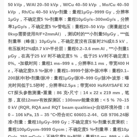
50 kVp，W/Al 20–50 kVp，W/Cu 40–50 kVp ，Mo/Cu 40–50
kVp ，Rh/Cu 40–50 kVp
•剂量：量程1μGy–9999 Gy，分辨率
1μGy，不确定度5 %
•剂量率：量程10μGy/s–300mGy/s，分辨
率1μGy/s，不确定度5 %
•管电压：量程20–50 kVp（测量超过4
0kvp需要使用R/F+2mmAl），测试时的***小剂量50μGy，***低
剂量率（峰值）10μGy/s，不确定度没有压板时2%或0.5 kV，
有压板时2%或0.7 kV
•半价层：量程0.2–3.6 mm Al，***小剂量1
μGy，在高于25 kV 时不确定度5 % ，低于25 kV时不确定度1
0%。
•加载时间：量程1 ms–999 s，分辨率0.1 ms，带宽400 H
z，不确定度0.5 %
•脉冲：量程1–9999个脉冲
•脉冲率：量程0.1–
200脉冲/秒
•剂量/脉冲：量程1μGy/脉冲–999 Gy/脉冲
•波形：曝
光时间低于1.5秒时，分辨率62.5μs；带宽400 Hz
RAYSAFE X2
CT探头参数测量
•重量：86 克
•尺寸：14 x 22 x 219 mm，笔
形，直径12mm
•有效探测区：100mm
•能量依赖：< 5 % 70–15
0 kV (RQR, RQA and RQT beam qualities)
•自动环境补偿：8
0 – 106 kPa, 15 – 35 °C
•符合IEC 60601-2-44、GB 9706.24标
准
•剂量：量程10μGy–999 Gy；不确定度5 %
•剂量长度乘积：
量程100μGycm–9999 Gycm；不确定度5 %
•剂量率：量程10μ
Gy/s–250 mGy/s；不确定度5 %
•时间：量程10 ms–999 s；分