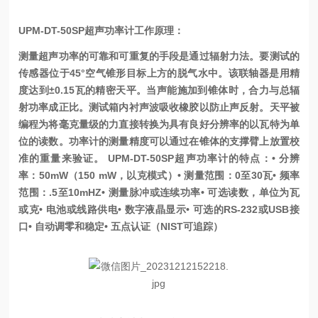
UPM-DT-50SP超声功率计工作原理：
测量超声功率的可靠和可重复的手段是通过辐射力法。要测试的
传感器位于45°空气锥形目标上方的脱气水中。该联轴器是用精
度达到±0.15瓦的精密天平。当声能施加到锥体时，合力与总辐
射功率成正比。测试箱内衬声波吸收橡胶以防止声反射。天平被
编程为将毫克量级的力直接转换为具有良好分辨率的以瓦特为单
位的读数。功率计的测量精度可以通过在锥体的支撑臂上放置校
准的重量来验证。
UPM-DT-50SP超声功率计的特点：
• 分辨
率：50mW（150 mW，以克模式）
• 测量范围：0至30瓦
• 频率
范围：.5至10mHZ
• 测量脉冲或连续功率
• 可选读数，单位为瓦
或克
• 电池或线路供电
• 数字液晶显示
• 可选的RS-232或USB接
口
• 自动调零和稳定
• 五点认证（NIST可追踪）