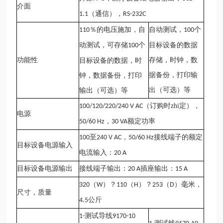
介面
（通信），
1.1
RS-232C
％的电压施加，自
自动测试，
个
110
100
动测试，可存储
个
目标设备的数据
100
功能性
存储，时钟，数
目标设备的数据，时
据备份，打印输
钟，数据备份，打印
出（可选）等
输出（可选）等
（订购时zhi定），
100/120/220/240 V AC
电源
，
额定功率
50/60 Hz
30 VA
至
，
接线端子的额定
100
240 V AC
50/60 Hz
目标设备电源输入
电流输入：
20 A
目标设备电源输出
接线端子输出：
插座输出：
20 A
15 A
（
）？
（
）？
（
）毫米，
320
W
110
H
253
D
尺寸，质量
公斤
4.5
测试导线
1-
9170-10