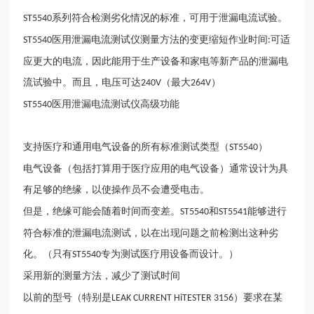
系列符合检测劣化情况的标准，可用于泄漏电流试验。
ST5540
医用泄漏电流测试仪测量方法的变更缩短作业时间
可适
ST5540
:
应更大的电流，因此能用于生产设备和家电等新产品的泄漏电
流试验中。而且，电压可达
（最大
）
240V
264V
医用泄漏电流测试仪高级功能
ST5540
支持医疗和通用电气设备的所有标准测试类型（
）
ST5540
电气设备（包括打算用于医疗应用的电气设备）通常设计为具
有足够的绝缘，以使操作员不会遭受电击。
但是，绝缘可能会随着时间而变差。
和
能够进行
ST5540
ST5541
符合标准的泄漏电流测试，以在出现问题之前检测出这种劣
化。（只有
专为测试医疗用设备而设计。）
ST5540
采用新的测量方法，减少了测试时间
以前的型号（特别是
）要求在某
LEAK CURRENT HiTESTER 3156