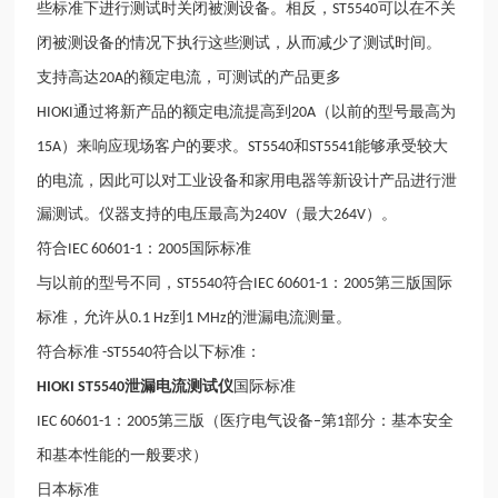
些标准下进行测试时关闭被测设备。相反，
可以在不关
ST5540
闭被测设备的情况下执行这些测试，从而减少了测试时间。
支持高达
的额定电流，可测试的产品更多
20A
通过将新产品的额定电流提高到
（以前的型号最高为
HIOKI
20A
）来响应现场客户的要求。
和
能够承受较大
15A
ST5540
ST5541
的电流，因此可以对工业设备和家用电器等新设计产品进行泄
漏测试。仪器支持的电压最高为
（最大
）。
240V
264V
符合
：
国际标准
IEC 60601-1
2005
与以前的型号不同，
符合
：
第三版国际
ST5540
IEC 60601-1
2005
标准，允许从
到
的泄漏电流测量。
0.1 Hz
1 MHz
符合标准
符合以下标准：
-ST5540
国际标准
HIOKI ST5540泄漏电流测试仪
：
第三版（医疗电气设备
第
部分：基本安全
IEC 60601-1
2005
–
1
和基本性能的一般要求）
日本标准