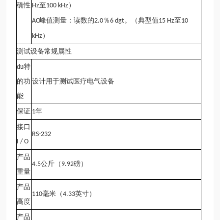
确性
至
）
Hz
100 kHz
峰值测量：读数的
％
。（典型值
至
AC
2.0
6 dgt
15 Hz
10
）
kHz
测试设备常规属性
du特
的功
设计用于测试医疗电气设备
能
保证
年
1
接口
RS-232
I / O
产品
公斤（
磅）
4.5
9.92
重量
产品
毫米（
英寸）
110
4.33
高度
产品