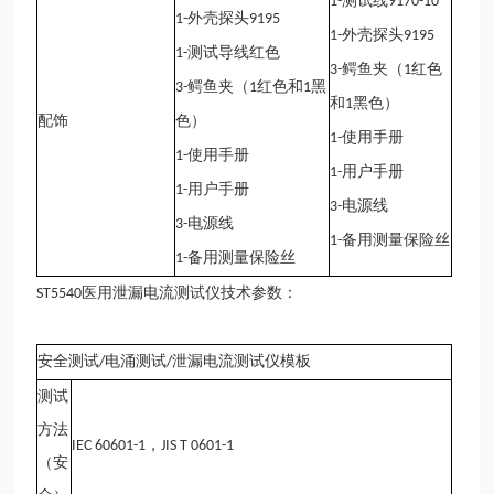
测试线
1-
9170-10
外壳探头
1-
9195
外壳探头
1-
9195
测试导线红色
1-
鳄鱼夹（
红色
3-
1
鳄鱼夹（
红色和
黑
3-
1
1
和
黑色）
1
配饰
色）
使用手册
1-
使用手册
1-
用户手册
1-
用户手册
1-
电源线
3-
电源线
3-
备用测量保险丝
1-
备用测量保险丝
1-
医用泄漏电流测试仪
技术参数：
ST5540
安全测试
电涌测试
泄漏电流测试仪模板
/
/
测试
方法
，
IEC 60601-1
JIS T 0601-1
（安