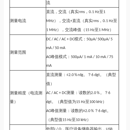
流
直流，交流（真实
，
至
rms
0.1 Hz
1
测量电流
），交流
直流（真实
，
至
MHz
+
rms
0.1 Hz
），交流峰值（
至
）
1 MHz
15 Hz
1 MHz
模式：
DC / AC / AC + DC
50μA/ 500μA/ 5
mA / 50 mA
测量范围
峰值模式：
AC
500μA/ 1 mA / 10 mA / 75
mA
直流测量：
％
。？
。（典型
≤2.0
rdg
6 dgt
值）
测量：读数的
％。？
测量精度（电流测
AC / AC + DC
2.0
6
量）
。（典型值为
至
）
dgt
15 Hz
100 kHz
峰值测量：读数的
％？
。
AC
±2.0
6 dgt
（典型值
至
）
15 Hz
10 kHz
外部
，医疗设备继电器输出，
I / O
USB