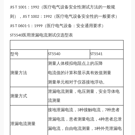
：
（医疗电气设备安全性测试方法的一般规
JIS T 1001
1992
则），
：
（医疗电气设备安全性的一般要求）
JIS T 1002
1992
：
（医疗电气设备：安全通用要求）
JIS T 0601-1
1999
医用泄漏电流测试仪
选型表
ST5540
型号
ST5540
ST5541
测量人体模拟电阻点上的压降
测量方法
电流值的计算和显示真有效值测量
测量单元相对于仪器接地浮动。
泄漏电流测量，电压测量，安全导体电
测量方式
流测量
接地泄漏电流，
种接触电流，
种患者
3
7
泄漏电流，患者测量电流，
种患者总泄
4
泄漏电流测量
漏电流，自由电流测量，
种外壳泄漏电
3