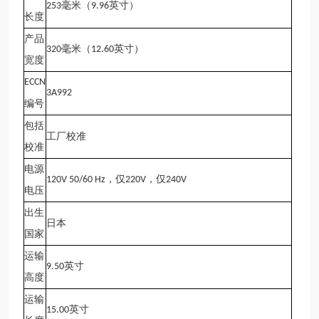
毫米（
英寸）
253
9.96
长度
产品
毫米（
英寸）
320
12.60
宽度
ECCN
3A992
编号
包括
工厂校准
校准
电源
，仅
，仅
120V 50/60 Hz
220V
240V
电压
出生
日本
国家
运输
英寸
9.50
高度
运输
英寸
15.00