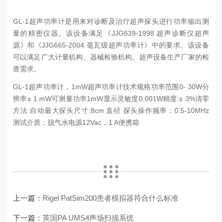
GL-1
超声功率计是用来对诊断及治疗超声探头进行功率输出测
量的精密仪器。该设备满足《
JJG639-1998
超声诊断仪超声
源》和《
JJG665-2004
毫瓦级超声功率计》中的要求。该设备
可以满足广大计量机构、器械检验机构、超声设备生产厂家的检
查需求。
GL-1
超声功率计，
1mW
超声功率计技术规格
功率范围
0- 30W
分
辨率
± 1 mW
可测量功率
1mW
显示灵敏度
0.001W
精度
:± 3%
清零
方法
:
自动
最大探头尺寸
:8cm
直径 探头操作频率：
0.5-10MHz
测试介质：脱气水
电源
12Vac
，
1 A
便携箱
上一篇：
Rigel PatSim200患者模拟器符合什么标准
下一篇：
英国PA UMS4声场扫描系统