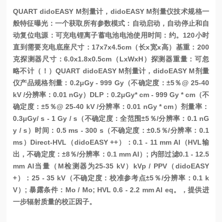
QUART didoEASY M剂量计，didoEASY M剂量仪技术规格
一
般特征
曝光：一个获取所有参数
模式：自动启动，自动停止和自
动复位
电源：可充电锂离子蓄电池
电池使用时间：约。120小时
直到需要充电
底座尺寸：17x7x4.5cm（长x宽x高）
基重：200
克
探测器尺寸：6.0x1.8x0.5cm（LxWxH）
探测器重量：可忽
略不计（！）
QUART didoEASY M剂量计，didoEASY M剂量
仪产品规格
剂量：0.2μGy - 999 Gy（不确定度：±5％@ 25-40
kV /分辨率：0.01 nGy）
DLP：0.2μGy* cm - 999 Gy * cm（不
确定度：±5％@ 25-40 kV /分辨率：0.01 nGy * cm）
剂量率：
0.3μGy/ s - 1 Gy / s（不确定度：全范围±5％/分辨率：0.1 nG
y / s）
时间：0.5 ms - 300 s（不确定度：±0.5％/分辨率：0.1
ms）
Direct-HVL（didoEASY ++）：0.1 - 11 mm Al（HVL输
出，不确定度：±8％/分辨率：0.1 mm Al）; 内部过滤0.1 - 12.5
mm Al当量（M检测器为25-35 kV）
kVp / PPV（didoEASY
+）：25 - 35 kV（不确定度：校准参考点±5％/分辨率：0.1 k
V）; 暴露条件：Mo / Mo; HVL 0.6 - 2.2 mm Al eq。，提供进
一步辐射质量的校正因子。