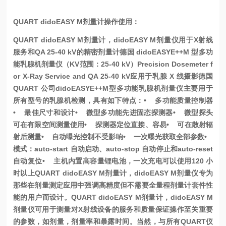
QUART didoEASY M剂量计操作使用：
QUART didoEASY M剂量计，didoEASY M剂量仪
用于X射线
服务和QA 25-40 kV的精密剂量计
德国 didoEASYE++M 型多功
能乳腺机剂量仪（KV范围：25-40 kV）
Precision Dosemeter f
or X-Ray Service and QA 25-40 kV
应用于乳腺 X 线摄影
德国
QUART 公司didoEASYE++M型多功能乳腺机剂量仪主要用于
所有型号的乳腺机检测，具有如下特点：
• 多功能质量控制器
• 最佳尺寸和设计
• 微型多功能先进固态探测器
• 微型探头
可在有限空间测量使用
• 探测器定位直接、容易
• 可在散射辐
射后测量
• 自动曝光控制不受影响
• 一次曝光获取全部参数
•
模式：auto-start 自动启动、auto-stop 自动停止和auto-reset
自动复位
• 主机内置高容量锂电池，一次充电可以使用120 小
时以上
QUART didoEASY M剂量计，didoEASY M剂量仪专为
那些在剂量测定应用中强调高精度但不需要全量程剂量计套件性
能的用户而设计。
QUART didoEASY M剂量计，didoEASY M
剂量仪可用于测量对X射线设备的服务和质量保证操作至关重要
的参数，如剂量，剂量率和暴露时间。当然，与所有QUART仪