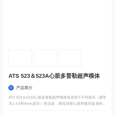
ATS 523＆523A心脏多普勒超声模体
产品简介
ATS 523＆523A心脏多普勒超声模体包含四个不同直径（通常
为2,4,6和8mm直径）的流道，模拟深度心脏和腹部血管的脉
管系统。两个固定角度的扫描表面保持声束与ATS 707型多普