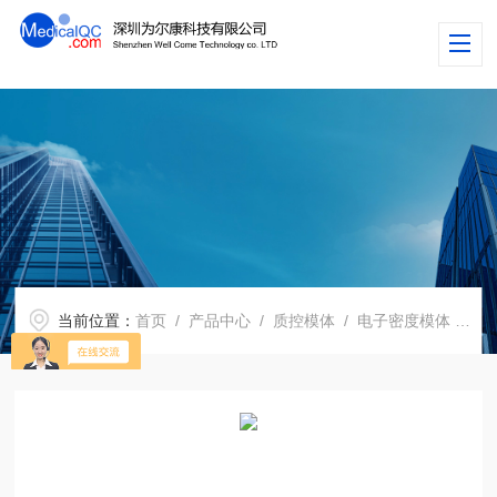
当前位置：
首页
/
产品中心
/
质控模体
/
电子密度模体
/ ATS 523＆523A心脏多普勒超声模体