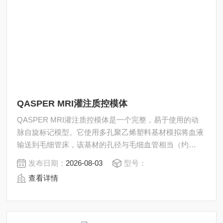
QASPER MRI灌注质控模体
QASPER MRI灌注质控模体是一个完整，易于使用的动
脉自旋标记模型。它使用多孔聚乙烯塑料基材模拟将血液
输送到毛细管床，该基材的孔径与毛细血管相当（约
10um），由排列成环状的60个小动脉鳞片管供给。这导
发布日期：
2026-08-03
型号：
致灌注信号的近似环形区域。与志愿者不同，灌注液（循
查看详情
环QASPER模型的水基液体）的输送速率每次都是一致
的，因此QASPER模型是一个稳定的参考，可用于评估A