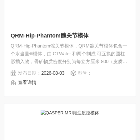
QRM-Hip-Phantom髋关节模体
QRM-Hip-Phantom髋关节模体，QRM髋关节模体包含一
个水当量®模体，由 CTWater 和两个制成 可互换的圆柱
形插入物，骨矿物质密度分别为每立方厘米 800（皮质
骨）和 100 /200 毫克（松质骨）羟基磷灰石 (HA)。 仿骨
发布日期：
2026-08-03
型号：
圆柱体外径30mm，壁厚5mm（皮质骨），内部直径
查看详情
20mm（海绵状骨）。 有几种不同的插入物可用于其他
bmd 浓度。可以定制订购带金属植入物的插件。