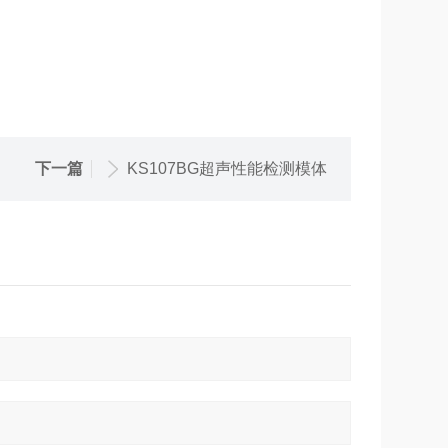
下一篇
KS107BG超声性能检测模体