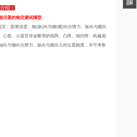
细介绍：
超仪器的检定测试模型
区、探测深度、轴(纵)向与侧(横)向分辨力、纵向与横向
、心脏、小器官等诊断用的线阵、凸阵、相控阵、机械扇
处的轴向与侧向分辨力、纵向与横向几何位置精度，并可考察