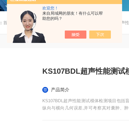
欢迎您！
来自局域网的朋友！有什么可以帮
助您的吗？
：
首页
/
产品中心
/
质控模体
/
电子密度模体
/ KS107BDL超
KS107BDL超声性能测试
产品简介
KS107BDL超声性能测试模体检测项目包
纵向与横向几何误差,并可考察其对囊肿、
脏、小器官等诊断用的线阵、凸阵、相控阵、