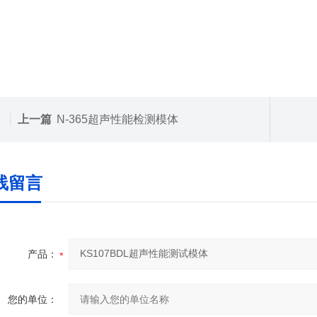
上一篇
N-365超声性能检测模体
线留言
产品：
您的单位：