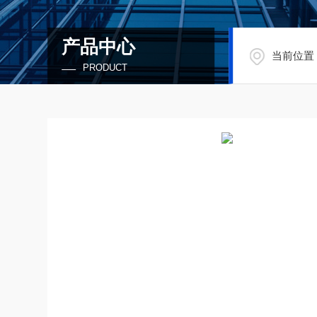
产品中心
当前位置
PRODUCT