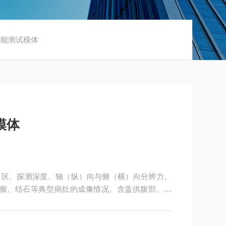
声性能测试模体
模体
括盲区、探测深度、轴（纵）向与侧（横）向分辨力、
肿瘤、结石等典型病灶的成像情况。含盖供腹部、心
机械扇扫（含环阵）等各种探头。