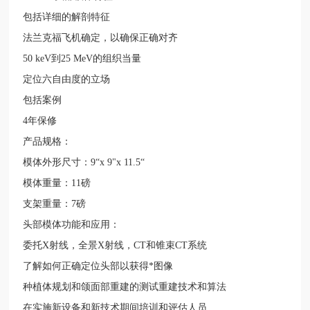
包括详细的解剖特征
法兰克福飞机确定，以确保正确对齐
50 keV
到
25 MeV
的组织当量
定位六自由度的立场
包括案例
4
年保修
产品规格：
模体外形尺寸：
9“x 9"x 11.5“
模体重量：
11
磅
支架重量：
7
磅
头部模体功能和应用：
委托
X
射线，全景
X
射线，
CT
和锥束
CT
系统
了解如何正确定位头部以获得
*
图像
种植体规划和颌面部重建的测试重建技术和算法
在实施新设备和新技术期间培训和评估人员