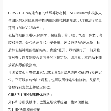
CIRS 711-HN
构建专有的组织等效材料。
ATOM®max
由模拟人
体组织的
X
射线衰减特性的组织模拟树脂制成，
CT
和治疗能量
范围（
50keV-25MeV
）。
包括详细的
3D
拟人解剖学，包括脑，骨，喉，气管，鼻窦，鼻
腔和牙齿。骨包含皮质和小梁分离。牙齿包括
*
的牙本质，釉
质和包括神经的根部结构。窦腔
*
张开。颚稍微打开，前牙垂
直对齐，以复制咬合导向器的正确定位。请注意，本产品不能
放置实际的咬指南。
可调节支架可在锥形束
CT
或全景
X
射线系统内准确进行模体定
位。它可以在
xyz
轴上调整，也可以围绕这些轴旋转。头部很
容易拧到支架上并锁定到位。
CIRS 711-HN
头部模体
包括：
牙科和诊断头模体，位置立场软手提箱，模体便携包。
711-HN
头部模体特征：