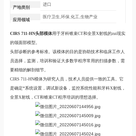
进口
产地类别
医疗卫生,环保,化工,生物产业
应用领域
CIRS 711-HN
头部模体
用于牙科锥束
CT
和全景
X
射线的
zui
现实
的颌面部模型。
头部诊断的参考标准。该模体的目的是协助技术和临床工作人
员选择，监测，培训和验证大多数学程序常用的扫描参数，需
要精细的解剖细节。
CIRS 711-HN
模体
为研究人员，技术人员提供一致的工具。它
是确定
*
系统设置，调试新设备，监控系统性能和牙科
X
射线，
全景
X
射线，
CT
和锥束
CT
程序培训的理想选择。