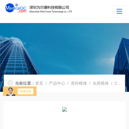
当前位置：
首页
/
产品中心
/
质控模体
/
头部模体
/ CIRS 711-HN头部模体