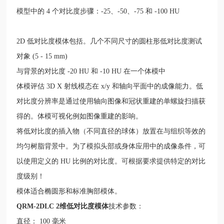
模型中的
4
个对比度步骤：
-25
、
-50
、
-75
和
-100 HU
2D
低对比度模体包括。几个不同尺寸的圆柱形低对比度测试
对象
(5 - 15 mm)
与背景的对比度
-20 HU
和
-10 HU
在一个体模中
体模评估
3D X
射线模态在
x/y
和轴向平面中的成像能力。低
对比度分辨率是通过使用轴向图像和冠状重建的单螺旋扫描获
得的。体模可视化例如图像重建的影响。
将低对比度的插入物（不同直径的球体）放置在与组织等效的
均匀树脂背景中。为了模拟头部或身体应用中的成像条件，可
以使用定义的
HU
比例的对比度。可根据要求提供特定的对比
度级别！
模体适合椭圆形和标准胸部模体。
QRM-2DLC 2
维低对比度模体
技术参数：
直径：
100
毫米