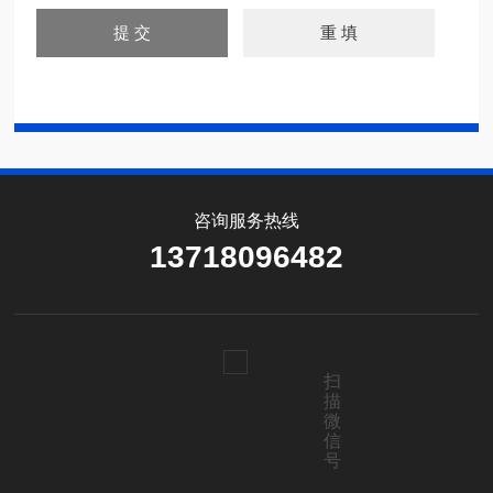
咨询服务热线
13718096482
扫
描
微
信
号