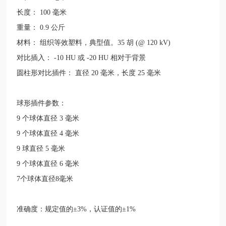
长度：
100
毫米
重量：
0.9
公斤
材料：
组织等效塑料，典型值。
35
胡
(@ 120 kV)
对比插入：
-10 HU
或
-20 HU
相对于背景
圆柱形对比插件：
直径
20
毫米，长度
25
毫米
球形插件参数：
9
个球体直径
3
毫米
9
个球体直径
4
毫米
9
球直径
5
毫米
9
个球体直径
6
毫米
7
个球体直径
8
毫米
准确度：规定值的
±3%
，认证值的
±1%