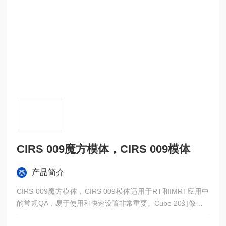
CIRS 009魔方模体，CIRS 009模体
产品简介
CIRS 009魔方模体，CIRS 009模体适用于RT和IMRT应用中
的常规QA，易于使用和快速设置非常重要。Cube 20幻像由Pl
asticWater®DT制造，忠实地模仿50keV至25MeV的1％以内