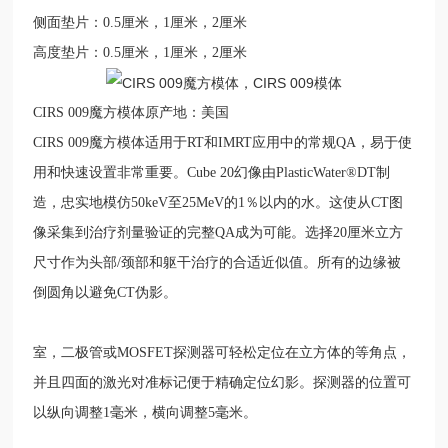
侧面垫片：
0.5
厘米，
1
厘米，
2
厘米
高度垫片：
0.5
厘米，
1
厘米，
2
厘米
CIRS 009
魔方模体
原产地：美国
CIRS 009
魔方模体
适用于
RT
和
IMRT
应用中的常规
QA
，易于使
用和快速设置非常重要。
Cube 20
幻像由
PlasticWater®DT
制
造，忠实地模仿
50keV
至
25MeV
的
1
％以内的水。这使从
CT
图
像采集到治疗剂量验证的完整
QA
成为可能。选择
20
厘米立方
尺寸作为头部
/
颈部和躯干治疗的合适近似值。所有的边缘被
倒圆角以避免
CT
伪影。
室，二极管或
MOSFET
探测器可轻松定位在立方体的等角点，
并且四面的激光对准标记便于精确定位幻影。探测器的位置可
以纵向调整
1
毫米，横向调整
5
毫米。