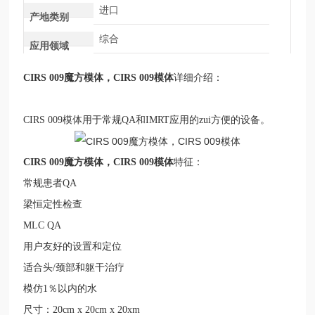
进口
产地类别
综合
应用领域
CIRS 009
魔方模体，
CIRS 009
模体
详细介绍：
CIRS 009
模体用于常规
QA
和
IMRT
应用的zui方便的设备。
CIRS 009
魔方模体，
CIRS 009
模体
特征：
常规患者
QA
梁恒定性检查
MLC QA
用户友好的设置和定位
适合头
/
颈部和躯干治疗
模仿
1
％以内的水
尺寸：
20cm x 20cm x 20xm