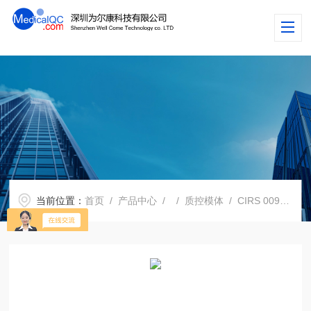
当前位置：
首页
/
产品中心
/
/
质控模体
/ CIRS 009魔方模体，CIRS 009模体