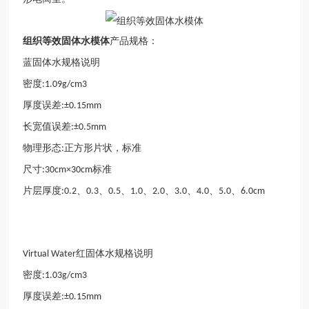
组织等效固体水模体
产品规格：
蓝固体水规格说明
密度
:1.09g/cm3
厚度误差
:±0.15mm
长宽值误差
:±0.5mm
物理形态
正方形片状，标准
:
尺寸
标准
:30cm×30cm
片层厚度
、
、
、
、
、
、
、
、
:0.2
0.3
0.5
1.0
2.0
3.0
4.0
5.0
6.0cm
红固体水规格说明
Virtual Water
密度
:1.03g/cm3
厚度误差
:±0.15mm