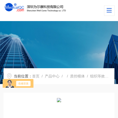
当前位置：
首页
/
产品中心
/
/
质控模体
/ 组织等效固体水模体