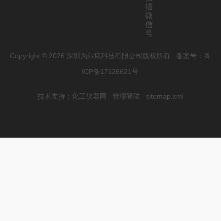
描
微
信
号
Copyright © 2026 深圳为尔康科技有限公司版权所有
备案号：粤
ICP备17126621号
技术支持：
化工仪器网
管理登陆
sitemap.xml