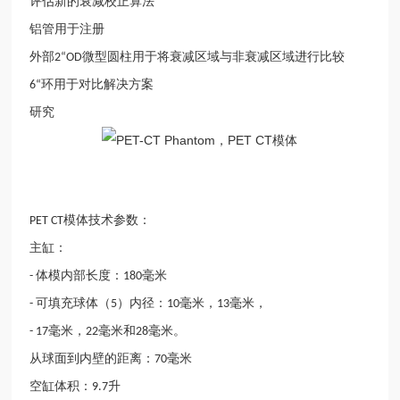
评估新的衰减校正算法
铝管用于注册
外部
微型圆柱用于将衰减区域与非衰减区域进行比较
2“OD
环用于对比解决方案
6“
研究
模体技术参数：
PET CT
主缸：
体模内部长度：
毫米
-
180
可填充球体（
）内径：
毫米，
毫米，
-
5
10
13
毫米，
毫米和
毫米。
- 17
22
28
从球面到内壁的距离：
毫米
70
空缸体积：
升
9.7