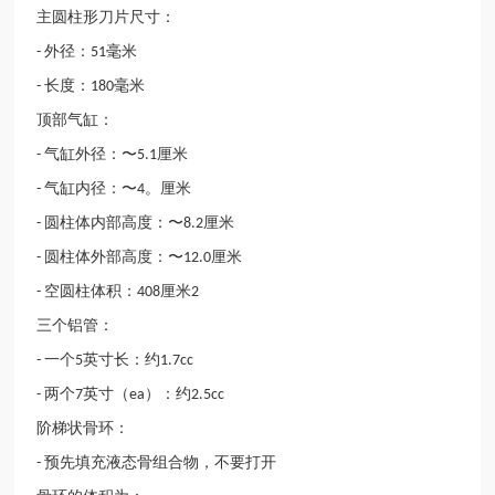
主圆柱形刀片尺寸：
外径：
毫米
-
51
长度：
毫米
-
180
顶部气缸：
气缸外径：〜
厘米
-
5.1
气缸内径：〜
。厘米
-
4
圆柱体内部高度：〜
厘米
-
8.2
圆柱体外部高度：〜
厘米
-
12.0
空圆柱体积：
厘米
-
408
2
三个铝管：
一个
英寸长：约
-
5
1.7cc
两个
英寸（
）：约
-
7
ea
2.5cc
阶梯状骨环：
预先填充液态骨组合物，不要打开
-