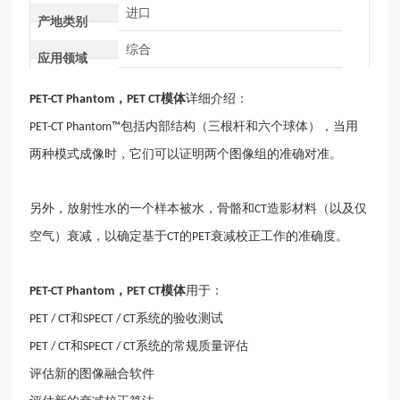
进口
产地类别
综合
应用领域
，
模体
详细介绍：
PET-CT Phantom
PET CT
包括内部结构（三根杆和六个球体），当用
PET-CT Phantom™
两种模式成像时，它们可以证明两个图像组的准确对准。
另外，放射性水的一个样本被水，骨骼和
造影材料（以及仅
CT
空气）衰减，以确定基于
的
衰减校正工作的准确度。
CT
PET
，
模体
用于：
PET-CT Phantom
PET CT
和
系统的验收测试
PET / CT
SPECT / CT
和
系统的常规质量评估
PET / CT
SPECT / CT
评估新的图像融合软件