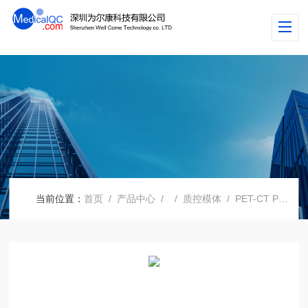
当前位置：
首页
/
产品中心
/
/
质控模体
/ PET-CT Phantom，PET CT模体