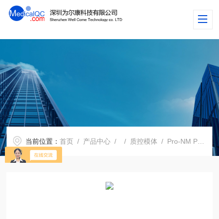
当前位置：
首页
/
产品中心
/
/
质控模体
/ Pro-NM PET Scatter模体，NEMA PET散射模体