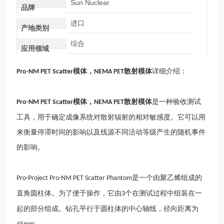
Sun Nuclear
品牌
进口
产地类别
综合
应用领域
模体，
散射模体
详细介绍：
Pro-NM PET Scatter
NEMA PET
模体，
散射模体
是一种验收测试
Pro-NM PET Scatter
NEMA PET
工具，用于确定成像系统对散射辐射的相对敏感度。它可以用
来衡量停滞时间的影响以及线源不同活动等级产生的随机事件
的影响。
是一个由聚乙烯组成的
Pro-Project Pro-NM PET Scatter Phantom
直角圆柱体。为了便于操作，它由
个在测试过程中组装在一
3
起的部分组成。钻孔平行于圆柱体的中心轴线，径向距离为
。