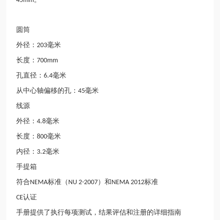
45mm
圆筒
外径：
毫米
203
长度：
700mm
孔直径：
毫米
6.4
从中心轴偏移的孔：
毫米
45
线源
外径：
毫米
4.8
长度：
毫米
800
内径：
毫米
3.2
手提箱
符合
标准（
）和
标准
NEMA
NU 2-2007
NEMA 2012
认证
CE
手册提供了执行每项测试，结果评估和注册的详细指南