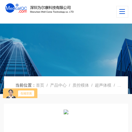
当前位置：
首页
/
产品中心
/
质控模体
/
超声体模
/ 美国acertara Advantage超声模体