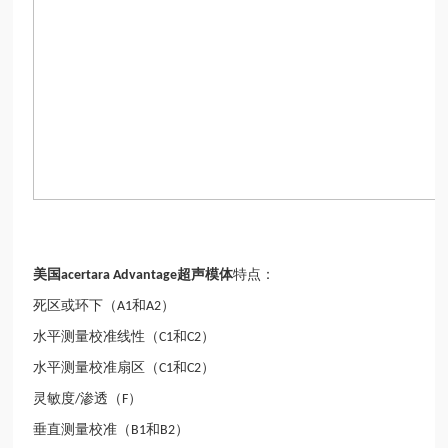
美国
超声模体
特点：
acertara Advantage
死区或环下（
和
）
A1
A2
水平测量校准线性（
和
）
C1
C2
水平测量校准扇区（
和
）
C1
C2
灵敏度
渗透（
）
/
F
垂直测量校准（
和
）
B1
B2