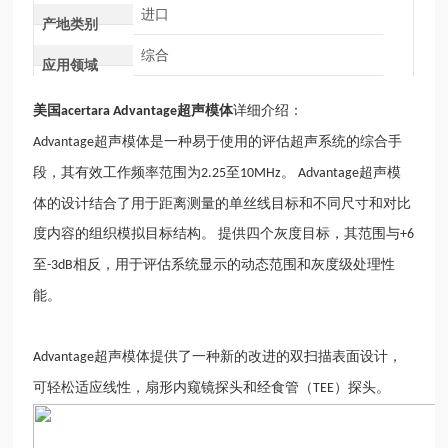
进口
产地类别
综合
应用领域
美国
超声模体
详细介绍：
acertara Advantage
超声模体是一种易于使用的评估超声系统的综合手
Advantage
段，其有效工作频率范围为
至
。
超声模
2.25
10MHz
Advantage
体的设计结合了用于距离测量的单丝线目标和不同尺寸和对比
度内容的组织模拟目标结构。
提供四个灰度目标，其范围与
+6
至
相反，用于评估系统显示的动态范围和灰度级处理性
-3dB
能。
超声模体提供了一种新的改进的双扫描表面设计，
Advantage
可轻松适应线性，扇形内窥镜探头和经食管（
）探头。
TEE