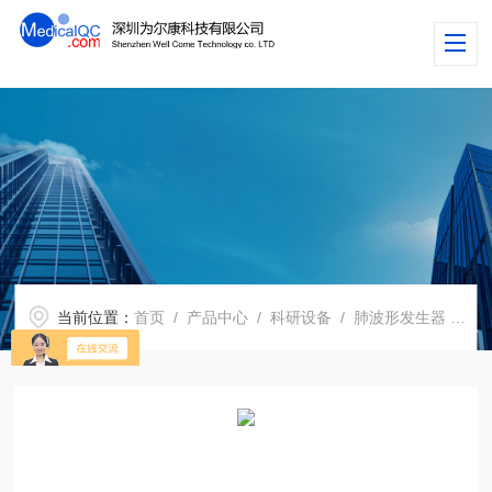
当前位置：
首页
/
产品中心
/
科研设备
/
肺波形发生器
/ 1120肺活量计检查波形发生器