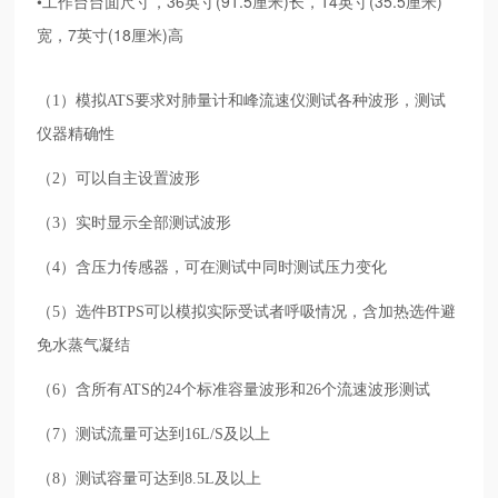
•工作台台面尺寸，36英寸(91.5厘米)长，14英寸(35.5厘米)
宽，7英寸(18厘米)高
（
1
）模拟
ATS
要求对肺量计和峰流速仪测试各种波形，测试
仪器精确性
（
2
）可以自主设置波形
（
3
）实时显示全部测试波形
（
4
）含压力传感器，可在测试中同时测试压力变化
（
5
）选件
BTPS
可以模拟实际受试者呼吸情况，含加热选件避
免水蒸气凝结
（
6
）含所有
ATS
的
24
个标准容量波形和
26
个流速波形测试
（
7
）测试流量可达到
16L/S
及以上
（
8
）测试容量可达到
8.5L
及以上