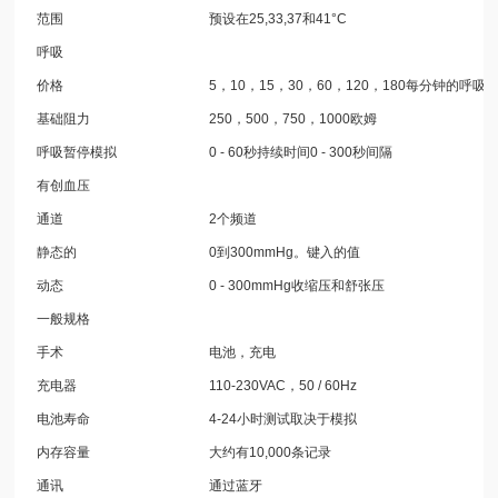
范围
预设在25,33,37和41°C
呼吸
价格
5，10，15，30，60，120，180每分钟的呼吸
基础阻力
250，500，750，1000欧姆
呼吸暂停模拟
0 - 60秒持续时间0 - 300秒间隔
有创血压
通道
2个频道
静态的
0到300mmHg。
键入的值
动态
0 - 300mmHg收缩压和舒张压
一般规格
手术
电池，充电
充电器
110-230VAC，50 / 60Hz
电池寿命
4-24小时测试取决于模拟
内存容量
大约有10,000条记录
通讯
通过蓝牙