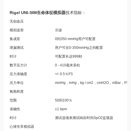
Rigel UNI-SIM生命体征模拟器
技术指标：
无创血压
模拟波形
示波
集成泵
0到350 mmHg用户可配置
泄漏测试
用户可在0-350mmHg之间配置
时计
可配置长达999秒
数字压力计
0 - 410毫米汞柱
压力准确度
+/- 0.5％FS
压力单位
mmHg，inHg，kg / cm2，cmH2O，mBar，PSI
氧饱和度
范围
50到100％
准确性
±1 bpm
时计
测试选项来测试响应时间SpO2监视器
心律失常模拟器