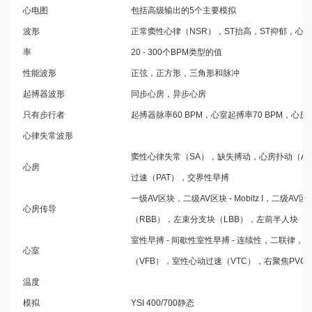
心电图
包括高级输出的5个主要模拟
波形
正常窦性心律（NSR），ST抬高，ST抑郁，心
率
20 - 300个BPM类型的值
性能波形
正弦，正方形，三角形和脉冲
起搏器波形
同步心房，异步心房
只有步行者
起搏器脉率60 BPM，心室起搏率70 BPM，心
心律失常波形
窦性心律失常（SA），缺失搏动，心房扑动（AF
心房
过速（PAT），交界性早搏
一级AV区块，二级AV区块 - Mobitz I，二级AV区
心房传导
（RBB），左束分支块（LBB），左前半人块
室性早搏 - 间歇性室性早搏 - 连续性，二联律，
心室
（VFB），室性心动过速（VTC），右聚焦PVC
温度
模拟
YSI 400/700静态