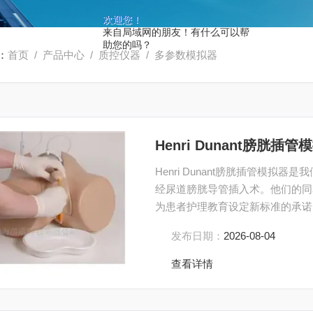
欢迎您！
来自局域网的朋友！有什么可以帮
助您的吗？
：
首页
/
产品中心
/
质控仪器
/
多参数模拟器
Henri Dunant膀胱插管
Henri Dunant膀胱插管模
经尿道膀胱导管插入术。他们的同
为患者护理教育设定新标准的承诺
入物，同时严格保持每个插入物d
发布日期：
2026-08-04
结构，并保证从尿道口到膀胱颈的
查看详情