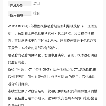
进口
产地类别
综合
应用领域
头部模型模拟动脉期造影剂增强头部（
血管造
WEK51-02 CTA
CT
影）。颈部和上胸包括主动脉弓和第五胸椎。顶点被包括在
内，直到皮肤水平以下约
厘米。胸廓模体部分不包括通常
0.5
不属于
检查的肩部和背部部位。
CTA
颈动脉内动脉两侧钙化，右侧中度狭窄。否则，模体没有明显
的血管病变。
该模型可用于
（包括
）以评估和优化
成像性能和
CT
CBCT
CTA
后处理应用，例如血管分割，包括支持
的应用。它也非常
AI
适合培训目的。
该模型提供了对血管结构、软组织和骨组织的详细和逼真的模
拟，包括淋巴结等小细节。空隙中填充着约
的纤维素
聚合
-160
-
物复合材料。