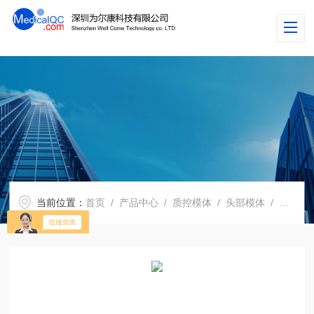
当前位置：
首页
/
产品中心
/
质控模体
/
头部模体
/ WEK51-02 CT血管造影头模