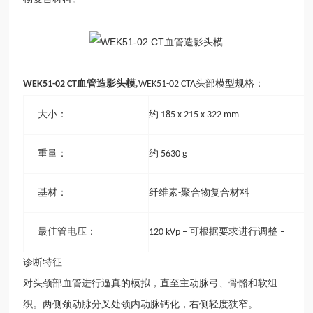
血管造影头模
头部模型规格：
WEK51-02 CT
,WEK51-02 CTA
大小：
约
185 x 215 x 322 mm
重量：
约
5630 g
基材：
纤维素
聚合物复合材料
-
最佳管电压：
可根据要求进行调整
120 kVp –
–
诊断特征
对头颈部血管进行逼真的模拟，直至主动脉弓、骨骼和软组
织。两侧颈动脉分叉处颈内动脉钙化，右侧轻度狭窄。