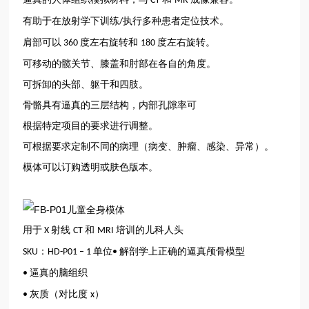
CT
MR
有助于在放射学下训练
执行多种患者定位技术。
/
肩部可以
度左右旋转和
度左右旋转。
360
180
可移动的髋关节、膝盖和肘部在各自的角度。
可拆卸的头部、躯干和四肢。
骨骼具有逼真的三层结构，内部孔隙率可
根据特定项目的要求进行调整。
可根据要求定制不同的病理（病变、肿瘤、感染、异常）。
模体可以订购透明或肤色版本。
用于
射线
和
培训的儿科人头
X
CT
MRI
：
单位
解剖学上正确的逼真颅骨模型
SKU
HD-P01 – 1
•
逼真的脑组织
•
灰质（对比度
）
•
x