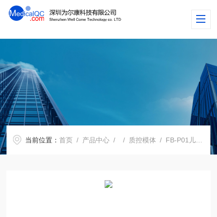
当前位置：
首页
/
产品中心
/
/
质控模体
/ FB-P01儿童全身模体