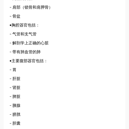
肩部（锁骨和肩胛骨）
–
骨盆
–
胸腔器官包括：
•
气管和支气管
–
解剖学上正确的心脏
–
带有肺血管的肺
–
主要腹部器官包括：
•
胃
–
肝脏
–
肾脏
–
脾脏
–
胰腺
–
膀胱
–
胆囊
–