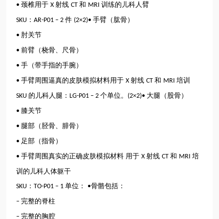
颈椎用于
射线
和
训练的儿科人臂
•
X
CT
MRI
：
件
手臂（肱骨）
SKU
AR-P01 – 2
(2×2)•
肘关节
•
前臂（桡骨、尺骨）
•
手（带手指的手腕）
•
手臂周围逼真的皮肤模拟材料用于
射线
和
培训
•
X
CT
MRI
的儿科人腿：
个单位。
大腿（股骨）
SKU
LG-P01 – 2
(2×2)•
膝关节
•
腿部（胫骨、腓骨）
•
足部（指骨）
•
手臂周围真实的正确皮肤模拟材料 用于
射线
和
培
•
X
CT
MRI
训的儿科人体躯干
：
单位：
骨骼包括：
SKU
TO-P01 – 1
•
完整的脊柱
–
完整的胸腔
–