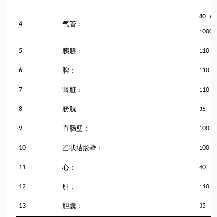
（
80
4
气管：
1000
5
胰腺：
110
6
脾：
110
7
肾脏：
110
8
膀胱
35
9
直肠壁：
100
10
乙状结肠壁：
100
11
心：
40
12
肝：
110
13
胆囊：
35