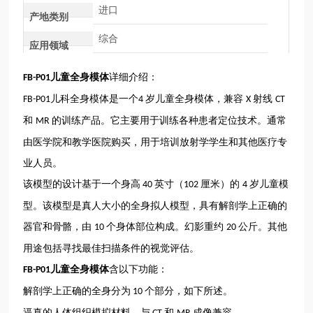
进口
产地类别
综合
应用领域
儿童全身模体
详细介绍：
FB-P01
儿科全身模体
是一个
岁儿童全身模体，兼容
射线
FB-P01
4
X
CT
和
的训练产品。它主要用于训练各种患者定位技术。通常
MR
由医学院和教学医院购买，用于培训放射学学生和其他医疗专
业人员。
该模型的设计基于一个身高
英寸（
厘米）的
岁儿童模
40
102
4
型。该模型是真人大小的全身拟人模型，具有解剖学上正确的
器官和骨骼，由
个身体部位构成。幻影重约
公斤。其他
10
20
用途包括寻找最佳扫描条件的视觉评估。
儿童全身模体
含以下功能：
FB-P01
解剖学上正确的全身分为
个部分，如下所述。
10
逼真的人体组织模拟材料，与
和
成像兼容。