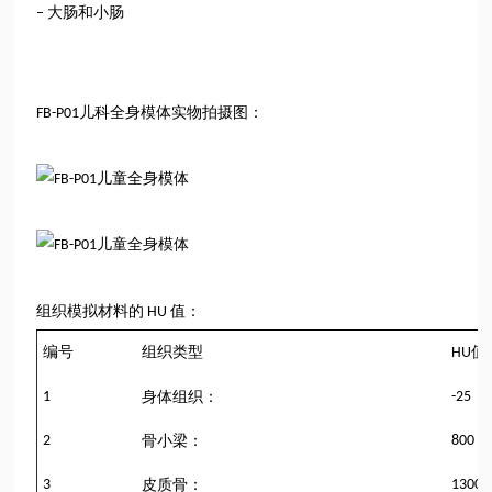
大肠和小肠
–
儿科全身模体
实物拍摄图：
FB-P01
组织模拟材料的
值：
HU
编号
组织类型
值
HU
1
身体组织：
-25
2
骨小梁：
800
3
皮质骨：
1300