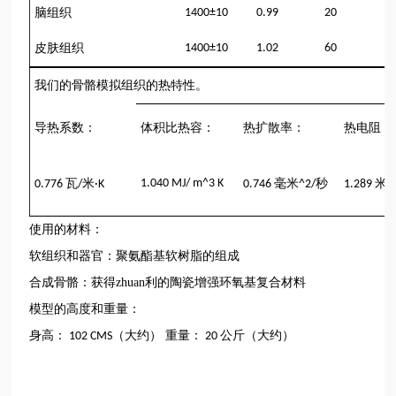
脑组织
1400±10
0.99
20
皮肤组织
1400±10
1.02
60
我们的骨骼模拟组织的热特性。
导热系数：
体积比热容
：
热扩散率：
热电阻：
瓦
米
1.040 MJ/ m^3 K
毫米
秒
米
0.776
/
·K
0.746
^2/
1.289
K
使用的材料：
软组织和器官：聚氨酯基软树脂的组成
合成骨骼：获得zhuan利的陶瓷增强环氧基复合材料
模型的高度和重量：
身高
：
（大约） 重量
：
公斤（大约）
102 CMS
20