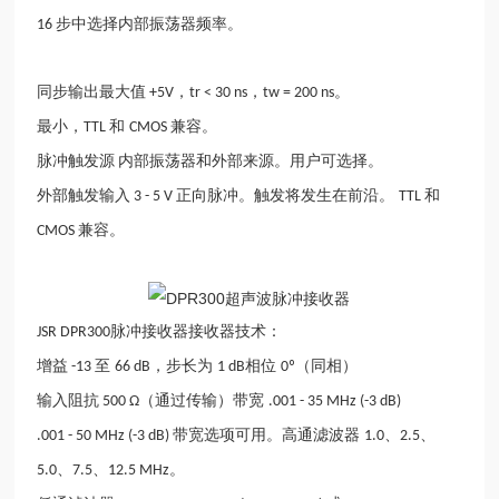
步中选择内部振荡器频率。
16
同步输出最大值
，
，
。
+5V
tr < 30 ns
tw = 200 ns
最小，
和
兼容。
TTL
CMOS
脉冲触发源
内部振荡器和外部来源。用户可选择。
外部触发输入
正向脉冲。触发将发生在前沿。
和
3 - 5 V
TTL
兼容。
CMOS
脉冲接收器接收器技术：
JSR DPR300
增益
至
，步长为
相位
（同相）
-13
66 dB
1 dB
0º
输入阻抗
（通过传输）带宽
500 Ω
.001 - 35 MHz (-3 dB)
带宽选项可用。高通滤波器
、
、
.001 - 50 MHz (-3 dB)
1.0
2.5
、
、
。
5.0
7.5
12.5 MHz