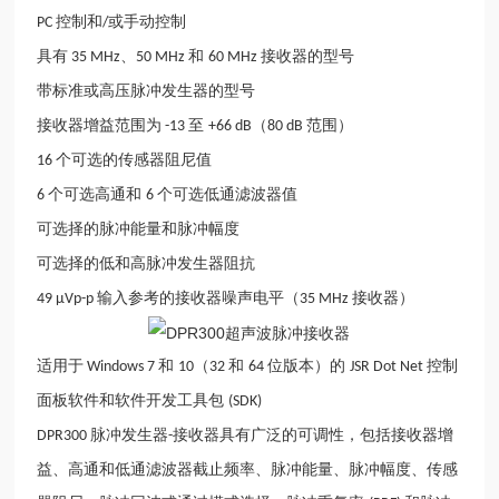
控制和
或手动控制
PC
/
具有
、
和
接收器的型号
35 MHz
50 MHz
60 MHz
带标准或高压脉冲发生器的型号
接收器增益范围为
至
（
范围）
-13
+66 dB
80 dB
个可选的传感器阻尼值
16
个可选高通和
个可选低通滤波器值
6
6
可选择的脉冲能量和脉冲幅度
可选择的低和高脉冲发生器阻抗
输入参考的接收器噪声电平（
接收器）
49 µVp-p
35 MHz
适用于
和
（
和
位版本）的
控制
Windows 7
10
32
64
JSR Dot Net
面板软件和软件开发工具包
(SDK)
脉冲发生器
接收器具有广泛的可调性，包括接收器增
DPR300
-
益、高通和低通滤波器截止频率、脉冲能量、脉冲幅度、传感