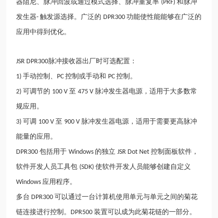
器阻尼、脉冲回波或通过模式选择、脉冲重复率
和脉冲
(PRF)
发生器
触发源选择。广泛的
功能使性能能够在广泛的
-
DPR300
应用中得到优化。
脉冲接收器出厂时可选配置：
JSR DPR300
手动控制、
控制或手动和
控制。
1)
PC
PC
可调节的
至
脉冲发生器电源，适用于大多数常
2)
100 V
475 V
规应用。
可调
至
脉冲发生器电源，适用于需要更高脉冲
3)
100 V
900 V
能量的应用。
包括用于
的独立
控制面板软件，
DPR300
Windows
JSR Dot Net
软件开发人员工具包
使软件开发人员能够创建自定义
(SDK)
应用程序。
Windows
多台
可以通过一台计算机使用单元与单元之间的菊花
DPR300
链连接进行控制。
装置可以成为此菊花链的一部分。
DPR500