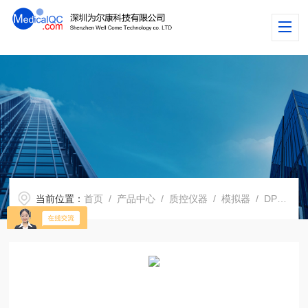
当前位置：
首页
/
产品中心
/
质控仪器
/
模拟器
/ DPR300超声波脉冲接收器