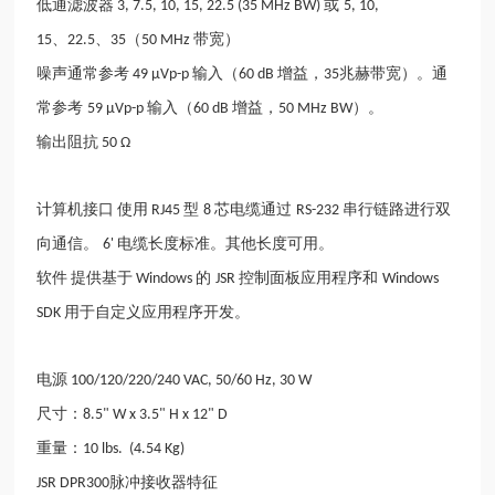
低通滤波器
或
3, 7.5, 10, 15, 22.5 (35 MHz BW)
5, 10,
、
、
（
带宽）
15
22.5
35
50 MHz
噪声通常参考
输入（
增益，
兆赫带宽）。通
49 µVp-p
60 dB
35
常参考
输入（
增益，
）。
59 µVp-p
60 dB
50 MHz BW
输出阻抗
50 Ω
计算机接口
使用
型
芯电缆通过
串行链路进行双
RJ45
8
RS-232
向通信。
电缆长度标准。其他长度可用。
6'
软件
提供基于
的
控制面板应用程序和
Windows
JSR
Windows
用于自定义应用程序开发。
SDK
电源
100/120/220/240 VAC, 50/60 Hz, 30 W
尺寸：
8.5" W x 3.5" H x 12" D
重量：
10 lbs. (4.54 Kg)
脉冲接收器特征
JSR DPR300