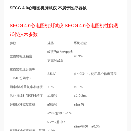
SECG 4.0心电图机测试仪 不属于医疗器械
SECG 4.0心电图机测试仪,SECG 4.0心电图机性能测
试仪技术参数：
参数
规格
系统功能
幅度为0.5mVpp或
主输出电压精度
±0.3％
更高时±1％
主输出电压分辨率
2.5μV
在4.0版中，使用单个输出范围
（DAC分辨率）
频率/脉冲重复率准确度
±1％
±0.1％
脉冲持续时间/定时精度
±1毫秒
±为0.2ms
起搏脉冲宽度准确
±5微秒
±1μs的
±2mV脉冲：±1％
> 2mV脉冲：
±2mV脉冲：±0.3％
起搏脉冲幅度精度，范围
±10％