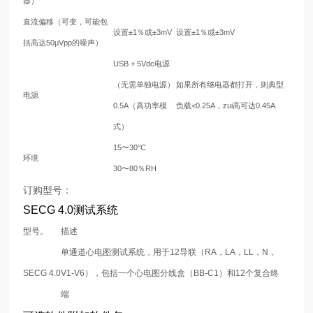
器）
直流偏移（可变，可能包
设置±1％或±3mV
设置±1％或±3mV
括高达50μVpp的噪声）
USB + 5Vdc电源
（无需单独电源）
如果所有继电器都打开，则典型
电源
0.5A（高功率模
负载<0.25A，zui高可达0.45A
式）
15〜30°C
环境
30〜80％RH
订购型号：
SECG 4.0测试系统
型号。
描述
单通道心电图测试系统，用于12导联（RA，LA，LL，N，
SECG 4.0
V1-V6），包括一个心电图分线盒（BB-C1）和12个复合终
端