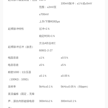
100mV脉冲：±1％或±5mV
范围：±2mV至
±700mV
上升/下降时间5μs
起搏脉冲特性
过冲<1％
稳定时间<1％
方法A符合IEC
起搏脉冲过冲（故意）
60601-2-27
电阻容差
±1％
±0.5％
电容容差
±5％
±5％
精密1000：1分压器
±0.1％
±0.05％
（100KΩ：100Ω）
采样率
5kHz±0.1％
5kHz±0.05％（50ppm）
直流偏移（固定，无噪
声，源自内部超级电容
300mV±1％
300mV±0.1％