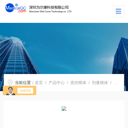
当前位置：
首页
/
产品中心
/
质控模体
/
剂量模体
/ 荷兰Artinis CDMAM乳腺模体