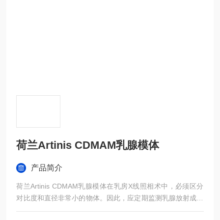
荷兰Artinis CDMAM乳腺模体
产品简介
荷兰Artinis CDMAM乳腺模体在乳房X线照相术中，必须区分
对比度和直径非常小的物体。因此，应定期监测乳腺放射成像
设备技术方面的质量。Artinis CDMAM 3.4模体专为促进这一