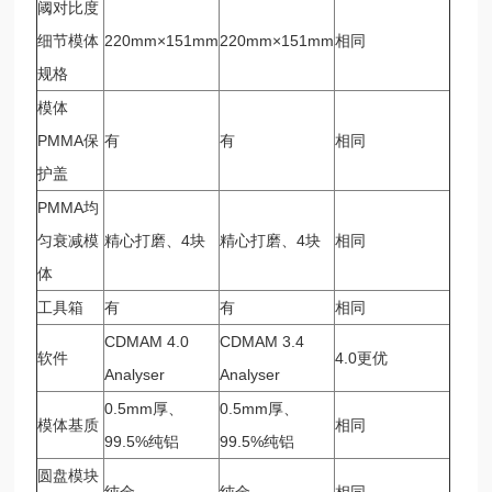
阈对比度
细节模体
220mm×151mm
220mm×151mm
相同
规格
模体
PMMA保
有
有
相同
护盖
PMMA均
匀衰减模
精心打磨、4块
精心打磨、4块
相同
体
工具箱
有
有
相同
CDMAM 4.0
CDMAM 3.4
软件
4.0更优
Analyser
Analyser
0.5mm厚、
0.5mm厚、
模体基质
相同
99.5%纯铝
99.5%纯铝
圆盘模块
纯金
纯金
相同