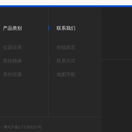
产品类别
联系我们
仪器仪表
在线留言
质控模体
联系方式
质控仪器
地图导航
粤ICP备17126621号