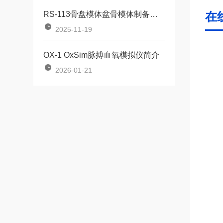
RS-113骨盘模体盆骨模体制备工艺解析
在
2025-11-19
OX-1 OxSim脉搏血氧模拟仪简介
2026-01-21