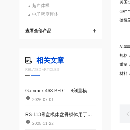
美国
超声体模
Gamm
电子密度模体
确性
查看全部产品
A1000
规格
相关文章
重量
RELATED ARTICLES
材料
Gammex 468-BH CTDI剂量模体工作原理
2026-07-01
RS-113骨盘模体盆骨模体用于哪些地方?
2025-11-22