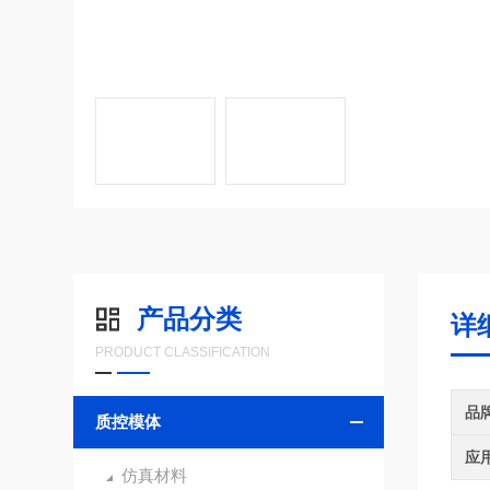
产品分类
详
PRODUCT CLASSIFICATION
品
质控模体
应
仿真材料