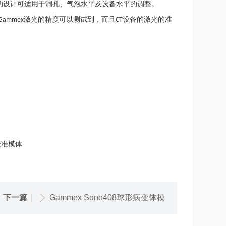
的设计可适用于洞孔、气泡水平及设备水平的调整。
激光的精度可以测试到，而且
设备的激光的准
Gammex
CT
下一篇
Gammex Sono408球形病变体模