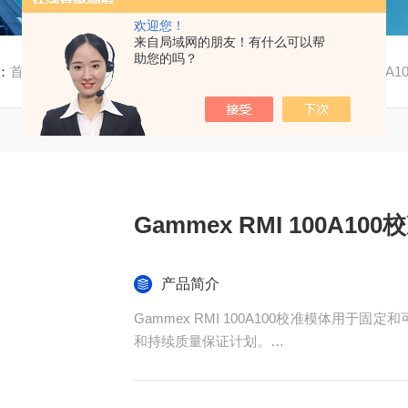
欢迎您！
来自局域网的朋友！有什么可以帮
助您的吗？
：
首页
/
产品中心
/
质控模体
/
剂量模体
/ Gammex RMI 100
Gammex RMI 100A10
产品简介
Gammex RMI 100A100校准模体用
和持续质量保证计划。
一旦设置了模体，就可以测试外部激光器，C