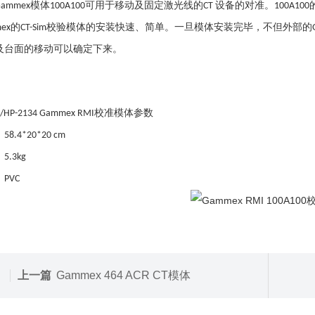
模体
可用于移动及固定激光线的
设备的对准。
Gammex
100A100
CT
100A100
的
校验模体的安装快速、简单。一旦模体安装完毕，不但外部的
ex
CT-Sim
及台面的移动可以确定下来。
校准模体参数
/HP-2134 Gammex RMI
：
58.4*20*20 cm
：
5.3kg
：
PVC
上一篇
Gammex 464 ACR CT模体