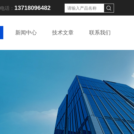
13718096482
线电话：
新闻中心
技术文章
联系我们