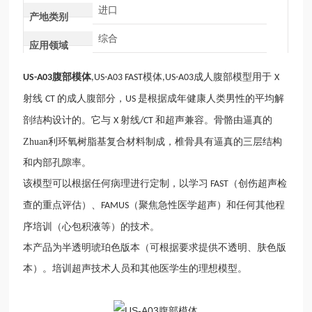
进口
产地类别
综合
应用领域
腹部模体
模体
成人腹部模型用于
US-A03
,US-A03 FAST
,US-A03
X
射线
的成人腹部分，
是根据成年健康人类男性的平均解
CT
US
剖结构设计的。它与
射线
和超声兼容。骨骼由逼真的
X
/CT
Zhuan利环氧树脂基复合材料制成，椎骨具有逼真的三层结构
和内部孔隙率。
该模型可以根据任何病理进行定制，以学习
（创伤超声检
FAST
查的重点评估）、
（聚焦急性医学超声）和任何其他程
FAMUS
序培训（心包积液等）的技术。
本产品为半透明琥珀色版本（可根据要求提供不透明、肤色版
本）。培训超声技术人员和其他医学生的理想模型。