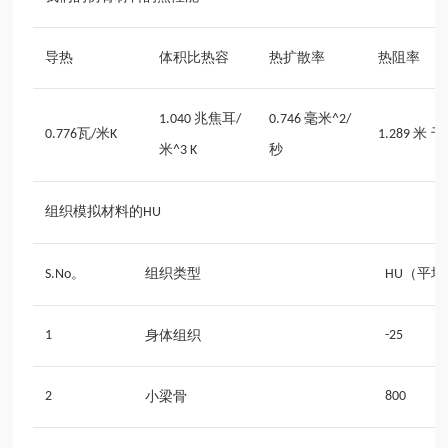
导热
体积比热容
热扩散率
热阻率
兆焦耳
毫米
1.040
/
0.746
^2/
瓦
米
米 千
0.776
/
K
1.289
米
秒
^3 K
组织模拟材料的
HU
。
组织类型
（平均
S.No
HU
1
身体组织
-25
2
小梁骨
800