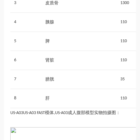
3
皮质骨
1300
4
胰腺
110
5
脾
110
6
肾脏
110
7
膀胱
35
8
肝
110
模体
成人腹部模型实物拍摄图：
US-A03
US-A03 FAST
,US-A03