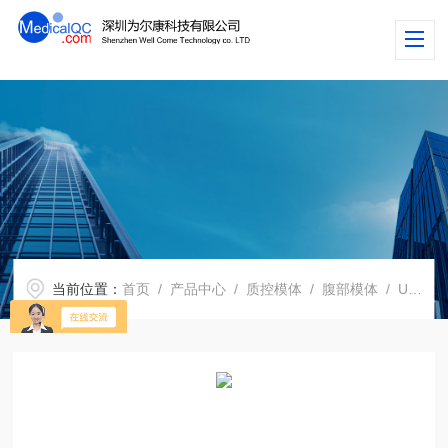
当前位置：
首页
/
产品中心
/
质控模体
/
腹部模体
/ US-A03腹部模体