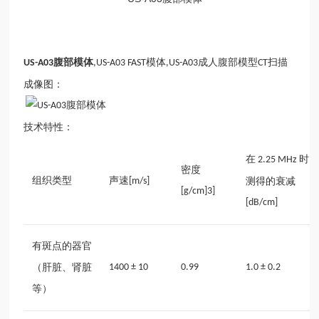
腹部模体
模体
成人腹部模型
扫描
US-A03
,US-A03 FAST
,US-A03
CT
成像图：
技术特性：
在
时
2.25 MHz
密度
组织类型
声速
[m/s]
测得的衰减
[g/cm]
3
]
[dB/cm]
有斑点的器官
（肝脏、肾脏
1400 ± 10
0.99
1.0 ± 0.2
等）