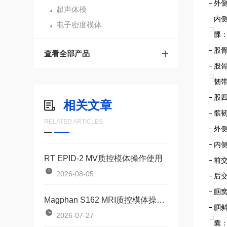
外
–
超声体模
内
–
电子密度模体
髁
股
–
查看全部产品
股
–
韧
股
–
相关文章
髌
–
RELATED ARTICLES
外
–
内
–
RT EPID-2 MV质控模体操作使用
前
–
2026-08-05
后
–
腘
–
Magphan S162 MRI质控模体操作使用
腘
–
2026-07-27
囊