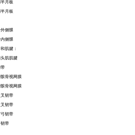
侧半月板
侧半月板
：
骨外侧髁
骨内侧髁
带和肌腱：
四头肌肌腱
韧带
侧髌骨视网膜
侧髌骨视网膜
交叉韧带
交叉韧带
窝弓韧带
斜韧带
：