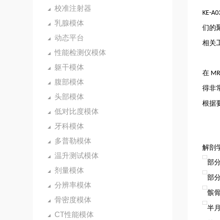
校准注射器
KE-A0
乳腺模体
们的
动态平台
相关
性能检测仪模体
躯干模体
在
MR
腹部模体
得非
头部模体
根据
低对比度模体
牙科模体
多普勒模体
解剖
温升测试模体
部
剂量模体
部
分辨率模体
髌
骨密度模体
半
CT性能模体