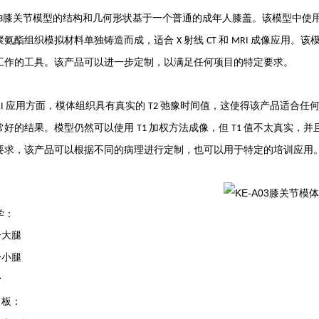
膝关节模型的结构和几何形状基于一个普通的成年人膝盖。该模型中使用的
3
聚氨酯组织模拟材料单独铸造而成，适合
射线
和
成像应用。该
X
CT
MRI
工作的工具。该产品可以进一步定制，以满足任何项目的特定要求。
应用方面，模体组织具有真实的
弛豫时间值，这使得该产品适合任
I
T2
常好的结果。模型仍然可以使用
加权方法成像，但
值不太真实，并
T1
T1
要求，该产品可以根据不同的病理进行定制，也可以用于特定的培训应用
学：
分大腿
分小腿
骨
月板：