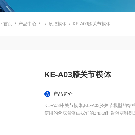
：
首页
/
产品中心
/
/
质控模体
/ KE-A03膝关节模体
KE-A03膝关节模体
产品简介
KE-A03膝关节模体,KE-A03膝关节模
使用的合成骨骼由我们的zhuan利骨骼材料
成，适合 X 射线 CT 和 MRI 成像应用
准相关工作的工具。该产品可以进一步定制，