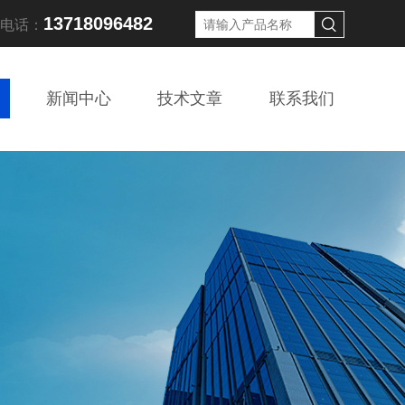
13718096482
线电话：
新闻中心
技术文章
联系我们