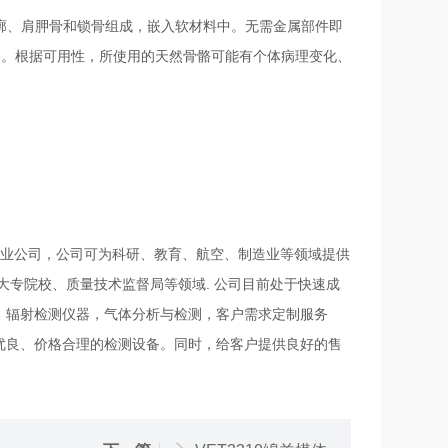
）、胸廓、肩胛骨和锁骨组成，嵌入软材料中。无需金属部件即
影。根据可用性，所使用的天然骨骼可能有个体病理变化、
专业公司，公司可为科研、教育、航空、制造业等领域提供
大专院校、质量技术监督局等领域. 公司目前处于快速成
，辐射检测仪器，气体分析与检测，客户需求定制服务
量优良、价格合理的检测设备。同时，给客户提供良好的售