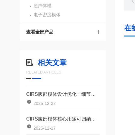
超声体模
电子密度模体
在
查看全部产品
相关文章
RELATED ARTICLES
CIRS腹部模体设计优化：细节增强用户体验
2025-12-22
CIRS腹部模体核心用途可归纳为以下部分
2025-12-17