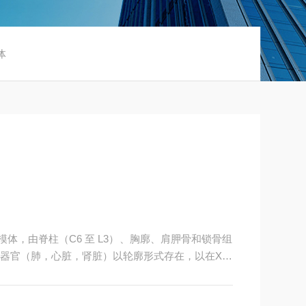
体
胸部模体，由脊柱（C6 至 L3）、胸廓、肩胛骨和锁骨组
器官（肺，心脏，肾脏）以轮廓形式存在，以在X射
天然骨骼可能有个体病理变化、轻微的结构缺陷或安