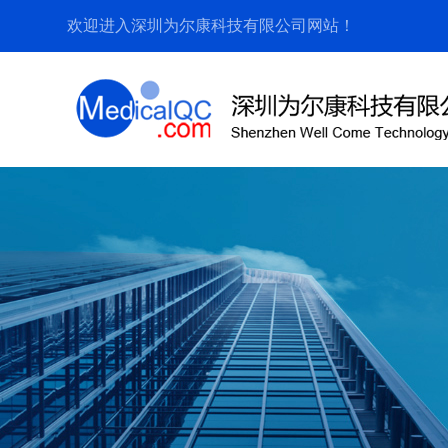
欢迎进入深圳为尔康科技有限公司网站！