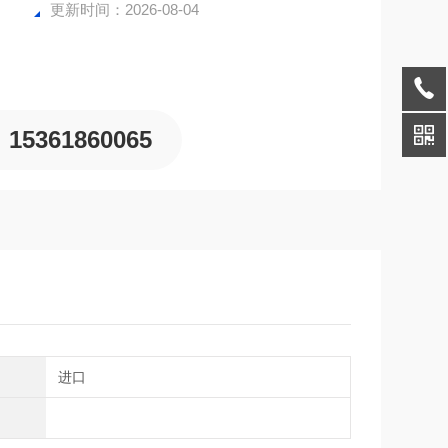
更新时间：2026-08-04
15361860065
别
进口