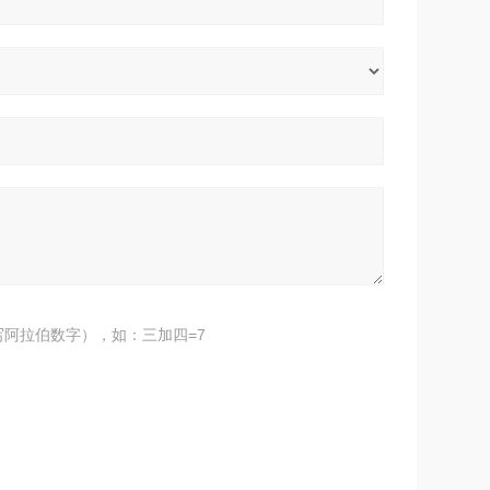
阿拉伯数字），如：三加四=7