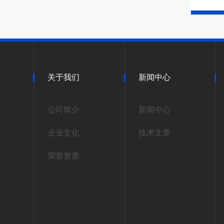
关于我们
新闻中心
公司简介
新闻中心
企业文化
技术文章
荣誉资质