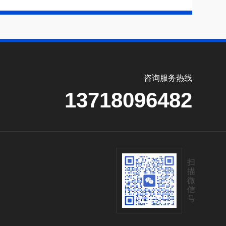
咨询服务热线
13718096482
扫
描
微
信
号