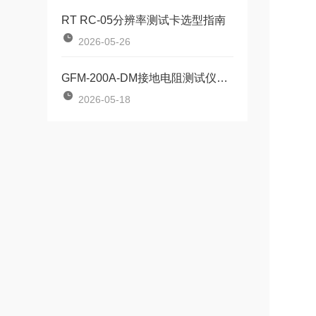
RT RC-05分辨率测试卡选型指南
2026-05-26
GFM-200A-DM接地电阻测试仪解决方案
2026-05-18