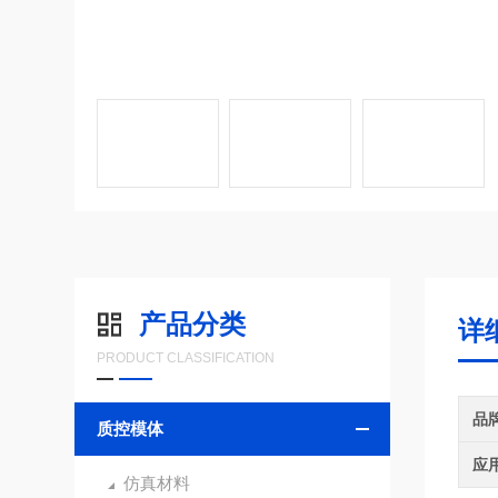
产品分类
详
PRODUCT CLASSIFICATION
品
质控模体
应
仿真材料