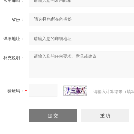
常用邮箱：
省份：
详细地址：
补充说明：
验证码：
请输入计算结果（填写