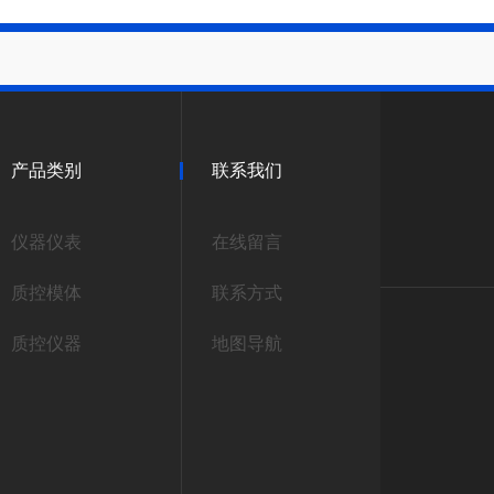
产品类别
联系我们
仪器仪表
在线留言
质控模体
联系方式
质控仪器
地图导航