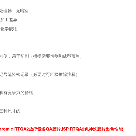
处理器 - 无暗室
除加工差异
除化学废物
保
作方便，易于切割（根据需要切割和成型薄膜）
用记号笔轻松记录（必要时可轻松擦除注释）
济和有竞争力的价格
供三种尺寸的
chromic RTQA2放疗设备QA胶片,ISP
RTQA2免冲洗胶片
出色性能