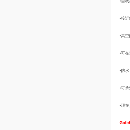
•自
•接
•高
•可
•防
•可承
•现
Gaf