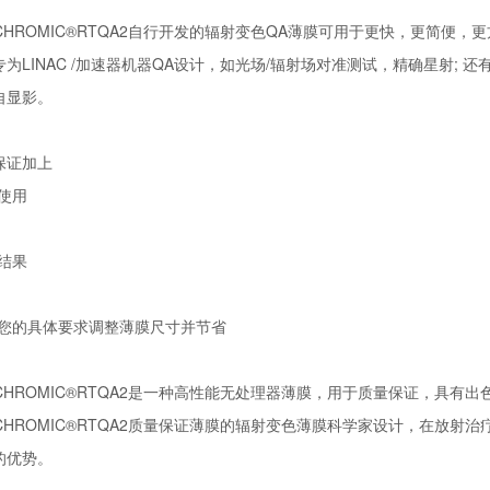
FCHROMIC®RTQA2自行开发的辐射变色QA薄膜可用于更快，更简便
专为LINAC /加速器机器QA设计，如光场/辐射场对准测试，精确星射;
自显影。
保证加上
于使用
时结果
据您的具体要求调整薄膜尺寸并节省
FCHROMIC®RTQA2是一种高性能无处理器薄膜，用于质量保证，具
FCHROMIC®RTQA2质量保证薄膜的辐射变色薄膜科学家设计，在放
的优势。