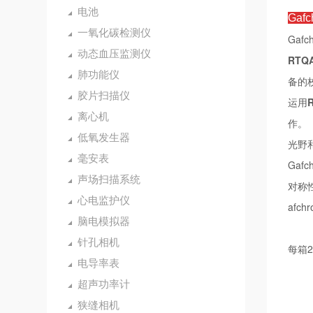
电池
Gaf
一氧化碳检测仪
Gaf
动态血压监测仪
RTQ
肺功能仪
备的
胶片扫描仪
运用
离心机
作。
低氧发生器
光野
毫安表
Gaf
声场扫描系统
对称
心电监护仪
afc
脑电模拟器
针孔相机
每箱2
电导率表
超声功率计
狭缝相机