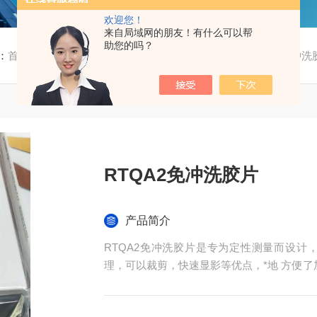
欢迎您！
来自局域网的朋友！有什么可以帮
助您的吗？
：
首页
/
产品中心
/
仪器仪表
/
脉搏血氧模拟器
/ RTQA2免冲洗
RTQA2免冲洗胶片
产品简介
RTQA2免冲洗胶片是专为定性测量而设计
理，可以裁剪，快速显影等优点，*地 方便
验工作。