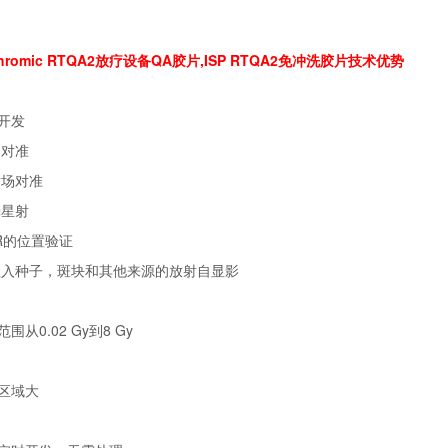
chromic RTQA2放疗设备QA胶片,ISP
RTQA2免冲洗胶片
技术优势
门开发
场对准
射场对准
确星射
DR的位置验证
可植入种子，斑块和其他来源的放射自显影
范围从0.02 Gy到8 Gy
量区域大