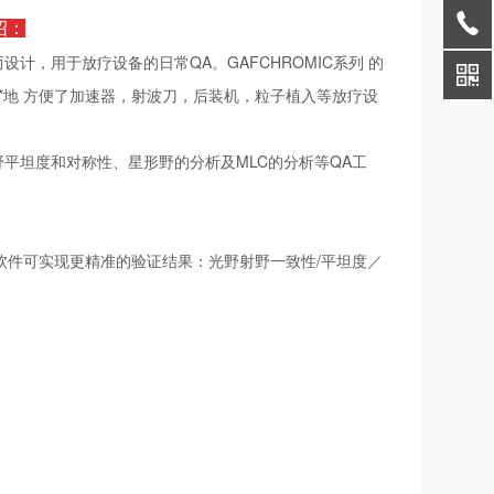
绍：
设计，用于放疗设备的日常QA。GAFCHROMIC系列 的
*地 方便了加速器，射波刀，后装机，粒子植入等放疗设
平坦度和对称性、星形野的分析及MLC的分析等QA工
Pro软件可实现更精准的验证结果：光野射野一致性/平坦度／