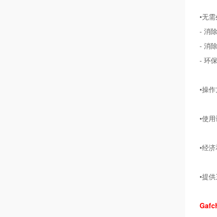
•无需
- 消
- 消
- 环
•操
•使
•经
•提
Gaf