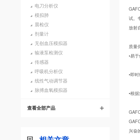
电刀分析仪
GA
模拟肺
试。
晨检仪
放射
剂量计
无创血压模拟器
质量
输液泵检测仪
•易
传感器
呼吸机分析仪
•即
线性气动调节器
脉搏血氧模拟器
•根
查看全部产品
GA
GA
兴奋
相关文章