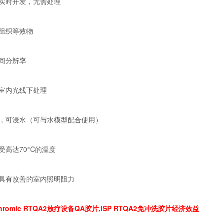
我实时开发，无需处理
近组织等效物
空间分辨率
在室内光线下处理
水，可浸水（可与水模型配合使用）
受高达70°C的温度
在具有改善的室内照明阻力
chromic RTQA2放疗设备QA胶片,ISP
RTQA2免冲洗胶片
经济效益