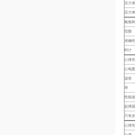
压力
压力
氧饱
范围
准确
时计
心律
心电
波形
率
性能
起搏
只有
心律
心房