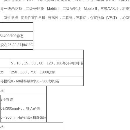
传导
一级AV区块，二级AV区块 - Mobitz I，二级AV区块 - Mobitz II，三级A
室性早搏 - 间歇性室性早搏 - 连续性，二联律，三联症，心室扑动（VFLT），心
SI 400/700静态
设在25,33,37和41°C
5，10，15，30，60，120，180每分钟的呼吸
阻力
250，500，750，1000欧姆
暂停模拟
0 - 60秒持续时间0 - 300秒间隔
血压
2个频道
的
0到300mmHg。键入的值
0 - 300mmHg收缩压和舒张压
规格