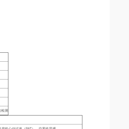
波检测
性房性心动过速（PAT），交界性早搏