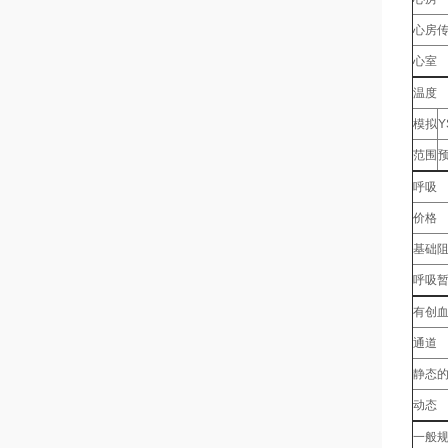
心房
心室
温度
模拟
Y
范围
预
呼吸
价格
基础
呼吸
有创
通道
静态
动态
一般