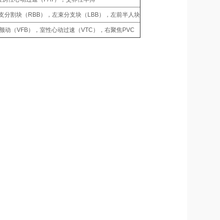
V区块，右束支分割块（RBB），左束分支块（LBB），左前半人块
室颤动（VFB），室性心动过速（VTC），右聚焦PVC