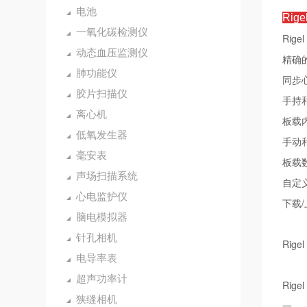
电池
Rige
一氧化碳检测仪
Rigel
动态血压监测仪
精确
肺功能仪
同步
胶片扫描仪
手持
离心机
板载
低氧发生器
手动
毫安表
板载
声场扫描系统
自定
心电监护仪
下载
脑电模拟器
针孔相机
Ri
电导率表
超声功率计
Rig
狭缝相机
一。