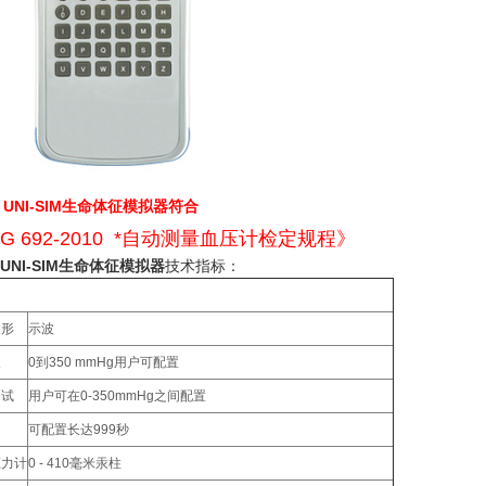
l
UNI-SIM生命体征模拟器
符合
JG 692-2010 *自动测量血压计检定规程》
UNI-SIM生命体征模拟器
技术指标：
波形
示波
泵
0到350 mmHg用户可配置
测试
用户可在0-350mmHg之间配置
可配置长达999秒
压力计
0 - 410毫米汞柱