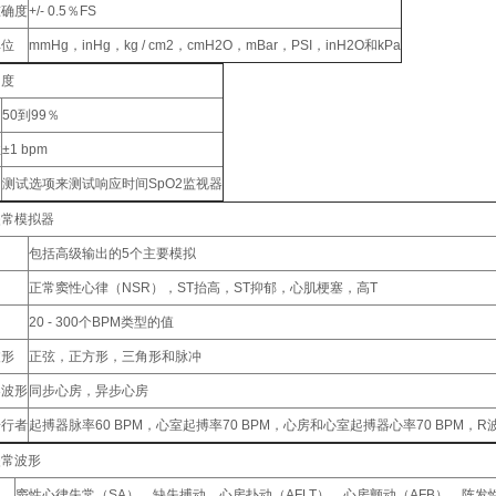
准确度
+/- 0.5％FS
单位
mmHg，inHg，kg / cm2，cmH2O，mBar，PSI，inH2O和kPa
和度
50到99％
性
±1 bpm
测试选项来测试响应时间SpO2监视器
失常模拟器
图
包括高级输出的5个主要模拟
正常窦性心律（NSR），ST抬高，ST抑郁，心肌梗塞，高T
20 - 300个BPM类型的值
波形
正弦，正方形，三角形和脉冲
器波形
同步心房，异步心房
步行者
起搏器脉率60 BPM，心室起搏率70 BPM，心房和心室起搏器心率70 BPM，R
失常波形
窦性心律失常（SA），缺失搏动，心房扑动（AFLT），心房颤动（AFB），阵发