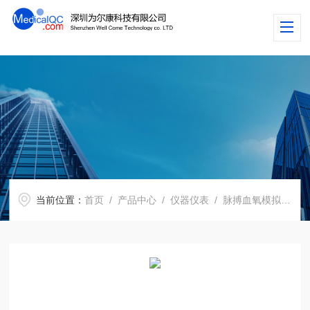
当前位置：
首页
/
产品中心
/
仪器仪表
/
脉搏血氧模拟器
/ 