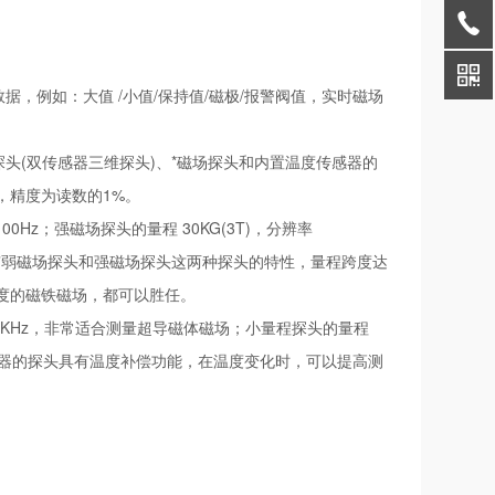
据，例如：大值 /小值/保持值/磁极/报警阀值，实时磁场
头(双传感器三维探头)、*磁场探头和内置温度传感器的
量级，精度为读数的1%。
100Hz；强磁场探头的量程 30KG(3T)，分辨率
)则拥有弱磁场探头和强磁场探头这两种探头的特性，量程跨度达
高强度的磁铁磁场，都可以胜任。
DC- 1KHz，非常适合测量超导磁体磁场；小量程探头的量程
内置温度传感器的探头具有温度补偿功能，在温度变化时，可以提高测