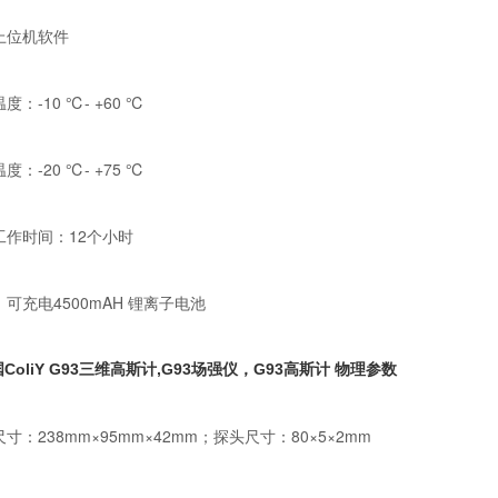
上位机软件
度：-10 ℃- +60 ℃
度：-20 ℃- +75 ℃
工作时间：12个小时
可充电4500mAH 锂离子电池
国ColiY G93三维高斯计,G93场强仪，G93高斯计 物理参数
寸：238mm×95mm×42mm；探头尺寸：80×5×2mm