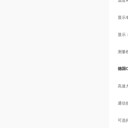
温度补
显示
显示：
测量
德国C
高速
通信
可选