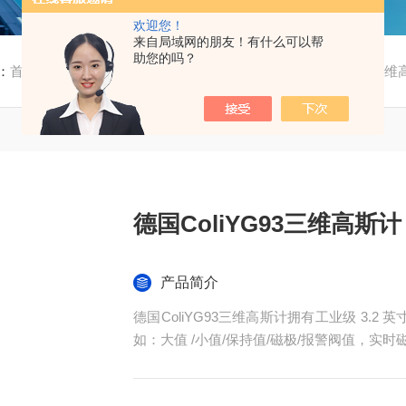
欢迎您！
来自局域网的朋友！有什么可以帮
助您的吗？
：
首页
/
产品中心
/
质控仪器
/
绝缘测试仪
/ 德国ColiYG93三
德国ColiYG93三维高斯计
产品简介
德国ColiYG93三维高斯计拥有工业级 3.
如：大值 /小值/保持值/磁极/报警阀值，实时