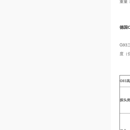
重量：
德国C
G9
度（
G93
高
探头