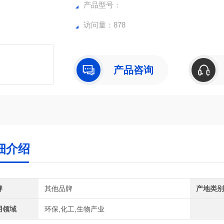
产品型号：
访问量：878
产品咨询
细介绍
牌
其他品牌
产地类
用领域
环保,化工,生物产业