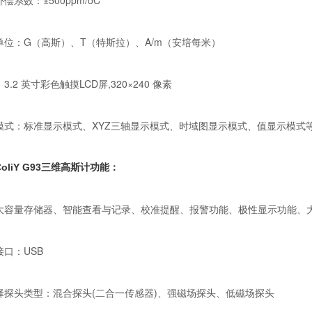
偿系数：±500ppm/oC
单位：G（高斯）、T（特斯拉）、A/m（安培每米）
3.2 英寸彩色触摸LCD屏,320×240 像素
模式：标准显示模式、XYZ三轴显示模式、时域图显示模式、值显示模式
oliY G93三维高斯计功能：
大容量存储器、智能查看与记录、校准提醒、报警功能、极性显示功能、大
接口：USB
择探头类型：混合探头(二合一传感器)、强磁场探头、低磁场探头