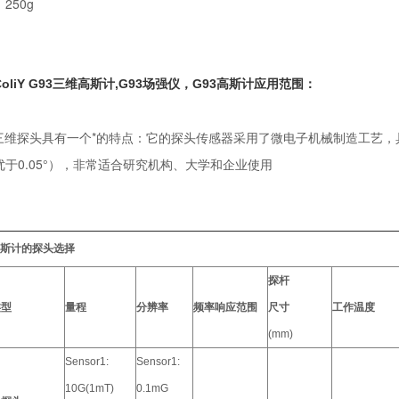
250g
oliY G93三维高斯计,G93场强仪，G93高斯计应用范围：
3三维探头具有一个*的特点：它的探头传感器采用了微电子机械制造工艺，具有很
优于0.05°），非常适合研究机构、大学和企业使用
斯计的探头选择
探杆
类型
量程
分辨率
频率响应范围
尺寸
工作温度
(mm)
Sensor1:
Sensor1:
10G(1mT)
0.1mG