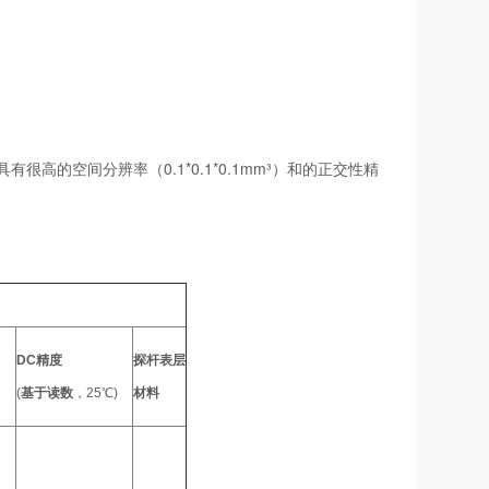
高的空间分辨率（0.1*0.1*0.1mm³）和的正交性精
DC
精度
探杆表层
(
基于读数
，25℃)
材料