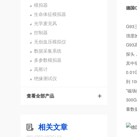
模拟器
德国C
生命体征模拟器
光学麦克风
G9
控制器
强度
无创血压模拟仪
G9
数据采集系统
探头，
多参数模拟器
其中弱
高斯计
0.
绝缘测试仪
到 1
*磁场
查看全部产品
300
量数
相关文章