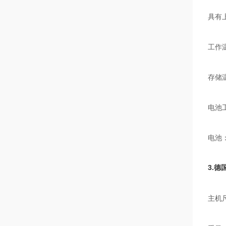
具有
工作温
存储温
电池
电池：
3.德
主机尺