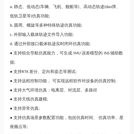
静态、低动态
车辆、飞机、舰船等
、高动态轨迹
弹、
a.
(
)
(dao
低轨卫星等
仿真功能
)
;
圆周、螺旋等多种特殊轨迹仿真功能
b.
;
外部输入载体轨迹文件导入功能
c.
;
通过外部接口载体轨迹实时闭环仿真功能
d.
;
● 支持组合导航仿真能力，可生成
误差模型的
辅助数
IMU
INS
据
;
● 支持
差分、定向和姿态等测试
RTK
;
● 支持远程控制功能， 可实现远程软件对设备的仿真控制
;
● 支持大气环境仿真：电离层、对流层、多路径
● 支持天线仿真建模
;
● 支持异常仿真
;
● 支持仿真场景参数配置功能，包括仿真时间、 仿真功率、星
座频点等
;