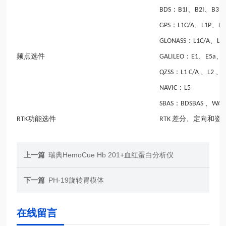
：
、
、
BDS
B1I
B2I
B3I
：
、
、
GPS
L1C/A
L1P
L1
：
、
GLONASS
L1C/A
L2
频点选件
：
、
、
GALILEO
E1
E5a
：
、
、
QZSS
L1 C/A
L2
L
：
NAVIC
L5
：
、
SBAS
BDSBAS
WAA
功能选件
差分、定向和姿
RTK
RTK
上一篇
瑞典HemoCue Hb 201+血红蛋白分析仪
下一篇
PH-19旋转胃模体
在线留言