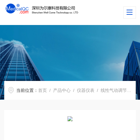
当前位置：
首页
/
产品中心
/
仪器仪表
/
线性气动调节器
/ 