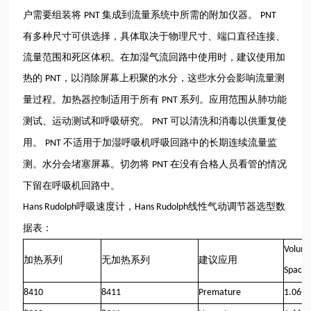
户需要组装将
集成到流量系统中所需的附加仪器。
PNT
PNT
有多种尺寸可供选择，具体取决于物理尺寸、端口直径连接、
流量范围和死区体积。在加湿气流回路中使用时，建议使用加
热的
，以消除屏幕上积聚的水分，这些水分会影响流量测
PNT
量过程。加热器控制适用于所有
系列。应用范围从肺功能
PNT
测试、运动测试和呼吸研究。
可以清洗和消毒以供重复使
PNT
用。
不适用于加湿呼吸机呼吸回路中的长期连续流量监
PNT
测。水分会堵塞屏幕。切勿将
在没有合格人员看管的情况
PNT
下留在呼吸机回路中。
呼吸速度计，
线性气动调节器选型数
Hans Rudolph
Hans Rudolph
据表：
Volum
加热系列
无加热系列
建议应用
Space 
8410
8411
Premature
1.06-1