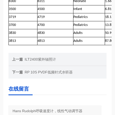
8300
8311
Neonate
1.66-5
3500
4500
Infant
6.81-1
3719
4719
Pediatrics
18.15
3700
4700
Pediatrics
13.87-
3830
4830
Adults
50.93-
3813
4813
Adults
87.80
上一篇
ILT2400紫外辐照计
下一篇
RP 10S PVDF低频针式水听器
在线留言