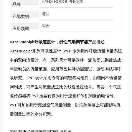
HANS RUDOLPH/美国
品牌
进口
产地类别
综合
应用领域
呼吸速度计，
线性气动调节器
产品描述
Hans Rudolph
系列呼吸速度计
专为用作呼吸流量测量系统
Hans Rudolph
(PNT)
中的双向流量计。有一系列尺寸可供选择，涵盖婴儿到锻炼成
年运动员的流量范围。应用范围从肺功能测试、运动测试和呼
吸研究。
设计采用专有的精密筛网组件，由细网不锈钢筛
PNT
网制成，可产生与流量成正比的线性差压信号。需要一个气压
差传感器将
压差转换为用于流量和体积测量的电信号。
PNT
可加热用于潮湿空气流量测量，以消除屏幕上可能影响流
PNT
量测量过程的水分积聚。
加热型通过电缆连接到加热控制器