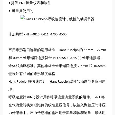
提供
流量仪表和软件
•
PNT
可重复使用的
•
非加热型
PNT’s 4813, 8411, 4700, 4500
医用锥形端口连接的适用标准：
的
、
Hans Rudolph
15mm
22mm
和
锥形端口连接符合
锥形连接器、
30mm
ISO 5356-1:2015 (E)
锥体和插座标准。其他非标准锥形端口连接
和
7.5mm
10.5mm
也设计有相同的锥形锥度规格。
呼吸速度计，
线性气动调节器应用原
Hans Rudolph
Hans Rudolph
理：
呼吸速度计
设计用作呼吸流量测量系统的组件。
将
(PNT)
PNT
空气流量转换为成比例的线性差压信号，以输入到差压气体压
力传感器中。压力传感器的输出用于流量和体积测量。最终用