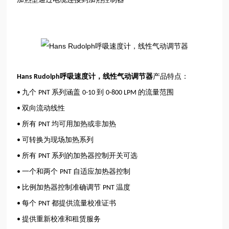
呼吸速度计，
线性气动调节器
产品特点：
Hans Rudolph
九个
系列涵盖
到
的流量范围
•
PNT
0-10
0-800 LPM
双向流动线性
•
所有
均可用加热或非加热
•
PNT
可转换为现场加热系列
•
所有
系列的加热器控制开关可选
•
PNT
一个和两个
自适应加热器控制
•
PNT
比例加热器控制准确调节
温度
•
PNT
每个
都提供流量校准证书
•
PNT
提供重新校准和租赁服务
•