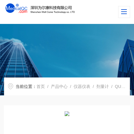
当前位置：
首页
/
产品中心
/
仪器仪表
/
剂量计
/ QUART didoEASY M剂量计